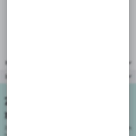
* opakowanie: otwarty kartonik
34x22x12,5cm
* zasilanie: baterie 3xLR44 (pastylka) -
załączone testowe
Parametry
Inne z kategorii
Zapisz się do
newslettera
Zapisz się do newslettera na naszym sklepie internetowym
i
otrzymuj informacje o nowościach i promocjach.