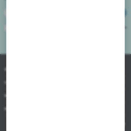
ZAPISZ SIĘ
Wyrażam zgodę na otrzymywanie drogą elektroniczną na wskazany przeze
mnie adres e-mail informacji dotyczących usług świadczonych przez
Administratora. Zgoda może zostać cofnięta w każdym czasie.
Polityka
prywatności
*
INFORMACJE
OBSŁUGA KLIENTA
MOJE KONTO
MASZ PYTANIE
Kontakt telefoniczny 8:00-17:00 w dni robocze oraz 8:00-14:00
w soboty