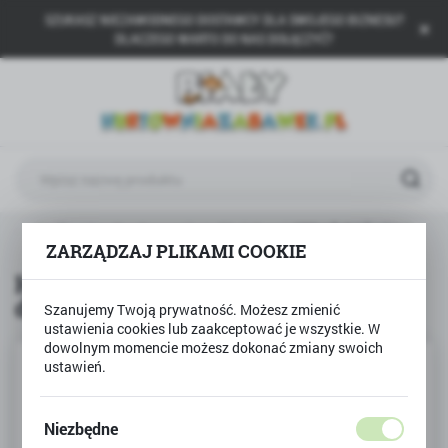
SZUKASZ NIEZAWODNEGO DOSTAWCY DLA SWOJEGO BIZNESU?
USTAWIENIA REGIONALNE
DLACZEGO WARTO DO NAS DOŁĄCZYĆ?
Lokalizacja
Polska
Język
polski
Waluta
Helikopter do skręcania z dźwiękami STRAŻ POŻARNA
Polski złoty (PLN)
ZARZĄDZAJ PLIKAMI COOKIE
Helikopter do skręcania z
dźwiękami STRAŻ POŻARNA
Szanujemy Twoją prywatność. Możesz zmienić
ZAPISZ
ustawienia cookies lub zaakceptować je wszystkie. W
dowolnym momencie możesz dokonać zmiany swoich
ustawień.
Niezbędne