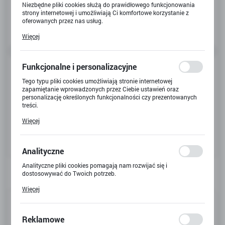
Niezbędne pliki cookies służą do prawidłowego funkcjonowania
strony internetowej i umożliwiają Ci komfortowe korzystanie z
oferowanych przez nas usług.
Pliki cookies odpowiadają na podejmowane przez Ciebie działania
Więcej
w celu m.in. dostosowania Twoich ustawień preferencji
prywatności, logowania czy wypełniania formularzy. Dzięki plikom
cookies strona, z której korzystasz, może działać bez zakłóceń.
Funkcjonalne i personalizacyjne
Tego typu pliki cookies umożliwiają stronie internetowej
zapamiętanie wprowadzonych przez Ciebie ustawień oraz
personalizację określonych funkcjonalności czy prezentowanych
treści.
Dzięki tym plikom cookies możemy zapewnić Ci większy komfort
Więcej
korzystania z funkcjonalności naszej strony poprzez dopasowanie
jej do Twoich indywidualnych preferencji. Wyrażenie zgody na
funkcjonalne i personalizacyjne pliki cookies gwarantuje
dostępność większej ilości funkcji na stronie.
Analityczne
Analityczne pliki cookies pomagają nam rozwijać się i
dostosowywać do Twoich potrzeb.
Cookies analityczne pozwalają na uzyskanie informacji w zakresie
Więcej
wykorzystywania witryny internetowej, miejsca oraz częstotliwości,
Kod produktu:
X-8167
z jaką odwiedzane są nasze serwisy www. Dane pozwalają nam na
ocenę naszych serwisów internetowych pod względem ich
popularności wśród użytkowników. Zgromadzone informacje są
Kod EAN:
5900949476025
Reklamowe
przetwarzane w formie zanonimizowanej. Wyrażenie zgody na