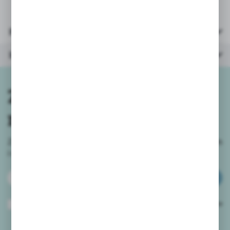
Parametry
Inne z kategorii
Zapisz się do
newslettera
Zapisz się do newslettera na naszym sklepie internetowym
i
otrzymuj informacje o nowościach i promocjach.
ZAPISZ SIĘ
Wyrażam zgodę na otrzymywanie drogą elektroniczną na wskazany przeze
mnie adres e-mail informacji dotyczących usług świadczonych przez
Administratora. Zgoda może zostać cofnięta w każdym czasie.
Polityka
prywatności
*