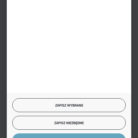
+48 793 612 067
sklep@hurtowniazabawek.pl
PHU BIAŁY
Białystok, ul. Handlowa 13
FORMULARZ KONTAKTOWY
BEZPIECZNE PŁATNOŚCI
ZAPISZ WYBRANE
SZYBKA DOSTAWA
ZAPISZ NIEZBĘDNE