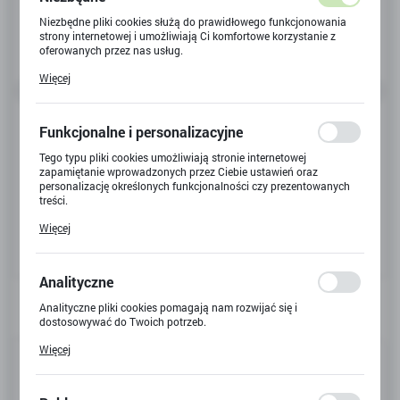
Niezbędne pliki cookies służą do prawidłowego funkcjonowania
strony internetowej i umożliwiają Ci komfortowe korzystanie z
oferowanych przez nas usług.
Pliki cookies odpowiadają na podejmowane przez Ciebie działania
Więcej
w celu m.in. dostosowania Twoich ustawień preferencji
prywatności, logowania czy wypełniania formularzy. Dzięki plikom
cookies strona, z której korzystasz, może działać bez zakłóceń.
Funkcjonalne i personalizacyjne
Tego typu pliki cookies umożliwiają stronie internetowej
zapamiętanie wprowadzonych przez Ciebie ustawień oraz
personalizację określonych funkcjonalności czy prezentowanych
treści.
Dzięki tym plikom cookies możemy zapewnić Ci większy komfort
Więcej
korzystania z funkcjonalności naszej strony poprzez dopasowanie
jej do Twoich indywidualnych preferencji. Wyrażenie zgody na
funkcjonalne i personalizacyjne pliki cookies gwarantuje
dostępność większej ilości funkcji na stronie.
Analityczne
Analityczne pliki cookies pomagają nam rozwijać się i
dostosowywać do Twoich potrzeb.
Cookies analityczne pozwalają na uzyskanie informacji w zakresie
Więcej
Kod produktu:
24083W
wykorzystywania witryny internetowej, miejsca oraz częstotliwości,
z jaką odwiedzane są nasze serwisy www. Dane pozwalają nam na
ocenę naszych serwisów internetowych pod względem ich
Kod EAN:
24083W
popularności wśród użytkowników. Zgromadzone informacje są