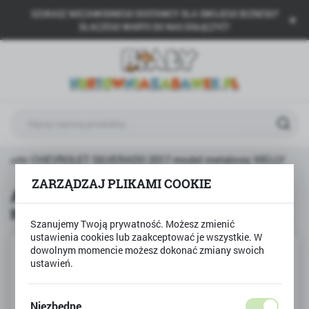
SZUKASZ NIEZAWODNEGO DOSTAWCY DLA SWOJEGO BIZNESU?
USTAWIENIA REGIONALNE
DLACZEGO WARTO DO NAS DOŁĄCZYĆ?
Lokalizacja
Polska
Język
polski
Waluta
Auto CHEVROLET SILVERADO 2017 model metalowy WELLY
Polski złoty (PLN)
ZARZĄDZAJ PLIKAMI COOKIE
Auto CHEVROLET SILVERADO 2017
model metalowy WELLY
ZAPISZ
Szanujemy Twoją prywatność. Możesz zmienić
ustawienia cookies lub zaakceptować je wszystkie. W
dowolnym momencie możesz dokonać zmiany swoich
ustawień.
Niezbędne