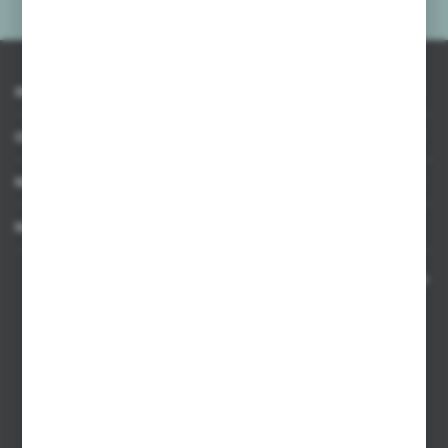
INFORMACJE
OBSŁUGA KLIENTA
MOJE KONTO
MASZ PYTANIE
Kontakt telefoniczny 8:00-17:00 w dni robocze oraz 8:00-14:00
w soboty
Dział sprzedaży internetowej
+48 533 677 055
Dział sprzedaży stacjonarnej
+48 745 57 35
Zakupy hurtowe