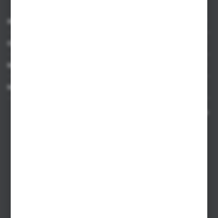
INFORMACJE
OBSŁUGA KLIENTA
MOJE KONTO
MASZ PYTANIE
Kontakt telefoniczny 8:00-17:00 w dni robocze oraz 8:00-14:00
w soboty
Dział sprzedaży internetowej
+48 533 677 055
Dział sprzedaży stacjonarnej
+48 745 57 35
Zakupy hurtowe
+48 793 612 067