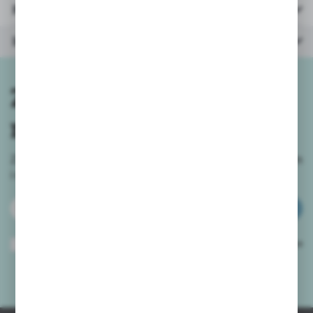
Parametry
Inne z kategorii
Zapisz się do
newslettera
Zapisz się do newslettera na naszym sklepie internetowym
i
otrzymuj informacje o nowościach i promocjach.
ZAPISZ SIĘ
Wyrażam zgodę na otrzymywanie drogą elektroniczną na wskazany przeze
mnie adres e-mail informacji dotyczących usług świadczonych przez
Administratora. Zgoda może zostać cofnięta w każdym czasie.
Polityka
prywatności
*