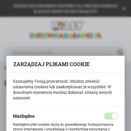
SZUKASZ NIEZAWODNEGO DOSTAWCY DLA SWOJEGO BIZNESU?
USTAWIENIA REGIONALNE
DLACZEGO WARTO DO NAS DOŁĄCZYĆ?
Lokalizacja
Polska
Język
polski
ZARZĄDZAJ PLIKAMI COOKIE
Waluta
trona główna
TREFL
Puzzle 30 Smerfne przygody
Polski złoty (PLN)
Puzzle 30 Smerfne przygody
Szanujemy Twoją prywatność. Możesz zmienić
ustawienia cookies lub zaakceptować je wszystkie. W
ZAPISZ
dowolnym momencie możesz dokonać zmiany swoich
ustawień.
Niezbędne
Niezbędne pliki cookies służą do prawidłowego funkcjonowania
strony internetowej i umożliwiają Ci komfortowe korzystanie z