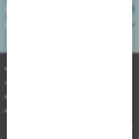
ZAPISZ SIĘ
Wyrażam zgodę na otrzymywanie drogą elektroniczną na wskazany przeze
mnie adres e-mail informacji dotyczących usług świadczonych przez
Administratora. Zgoda może zostać cofnięta w każdym czasie.
Polityka
prywatności
*
INFORMACJE
OBSŁUGA KLIENTA
MOJE KONTO
MASZ PYTANIE
Kontakt telefoniczny 8:00-17:00 w dni robocze oraz 8:00-14:00
w soboty