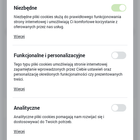
Niezbędne
Niezbędne pliki cookies służą do prawidłowego funkcjonowania
strony internetowej i umożliwiają Ci komfortowe korzystanie z
oferowanych przez nas usług.
Pliki cookies odpowiadają na podejmowane przez Ciebie działania
Więcej
w celu m.in. dostosowania Twoich ustawień preferencji
prywatności, logowania czy wypełniania formularzy. Dzięki plikom
cookies strona, z której korzystasz, może działać bez zakłóceń.
Funkcjonalne i personalizacyjne
Tego typu pliki cookies umożliwiają stronie internetowej
zapamiętanie wprowadzonych przez Ciebie ustawień oraz
personalizację określonych funkcjonalności czy prezentowanych
treści.
Dzięki tym plikom cookies możemy zapewnić Ci większy komfort
Więcej
korzystania z funkcjonalności naszej strony poprzez dopasowanie
jej do Twoich indywidualnych preferencji. Wyrażenie zgody na
funkcjonalne i personalizacyjne pliki cookies gwarantuje
dostępność większej ilości funkcji na stronie.
Analityczne
Analityczne pliki cookies pomagają nam rozwijać się i
dostosowywać do Twoich potrzeb.
Kod produktu:
Y-5480
Cookies analityczne pozwalają na uzyskanie informacji w zakresie
Więcej
wykorzystywania witryny internetowej, miejsca oraz częstotliwości,
Kod EAN:
5901924059851
z jaką odwiedzane są nasze serwisy www. Dane pozwalają nam na