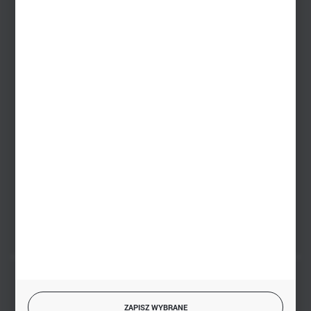
Dział sprzedaży internetowej
+48 533 677 055
Dział sprzedaży stacjonarnej
+48 745 57 35
Zakupy hurtowe
+48 793 612 067
sklep@hurtowniazabawek.pl
PHU BIAŁY
Białystok, ul. Handlowa 13
FORMULARZ KONTAKTOWY
BEZPIECZNE PŁATNOŚCI
ZAPISZ WYBRANE