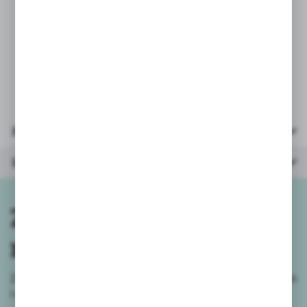
wybranego koloru/wzoru.
Przy zamówieniach powyżej 3szt.
wysyłamy mix kolorów/wzorów.
Parametry
Inne z kategorii
Zapisz się do
newslettera
Zapisz się do newslettera na naszym sklepie internetowym
i
otrzymuj informacje o nowościach i promocjach.