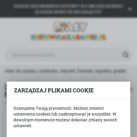
SZUKASZ NIEZAWODNEGO DOSTAWCY DLA SWOJEGO BIZNESU?
USTAWIENIA REGIONALNE
DLACZEGO WARTO DO NAS DOŁĄCZYĆ?
Lokalizacja
Polska
Język
polski
Waluta
Zestaw do piasku, wiaderko, młynek, foremki, łopatka, grabki
Polski złoty (PLN)
Zestaw do piasku, wiaderko, młynek,
ZARZĄDZAJ PLIKAMI COOKIE
foremki, łopatka, grabki
ZAPISZ
Szanujemy Twoją prywatność. Możesz zmienić
POLECAMY
ustawienia cookies lub zaakceptować je wszystkie. W
dowolnym momencie możesz dokonać zmiany swoich
ustawień.