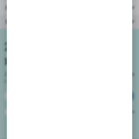
Parametry
Inne z kategorii
Zapisz się do
newslettera
Zapisz się do newslettera na naszym sklepie internetowym
i
otrzymuj informacje o nowościach i promocjach.
ZAPISZ SIĘ
Wyrażam zgodę na otrzymywanie drogą elektroniczną na wskazany przeze
mnie adres e-mail informacji dotyczących usług świadczonych przez
Administratora. Zgoda może zostać cofnięta w każdym czasie.
Polityka
prywatności
*