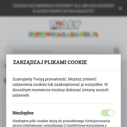
SZUKASZ NIEZAWODNEGO DOSTAWCY DLA SWOJEGO BIZNESU?
USTAWIENIA REGIONALNE
DLACZEGO WARTO DO NAS DOŁĄCZYĆ?
Lokalizacja
Polska
Język
polski
ZARZĄDZAJ PLIKAMI COOKIE
Waluta
 SUPER CENY (WŁASNY IMPORT)
Gniotek żelowy pająk
Polski złoty (PLN)
Gniotek żelowy pająk
Szanujemy Twoją prywatność. Możesz zmienić
ustawienia cookies lub zaakceptować je wszystkie. W
ZAPISZ
dowolnym momencie możesz dokonać zmiany swoich
ustawień.
Niezbędne
Niezbędne pliki cookies służą do prawidłowego funkcjonowania
strony internetowej i umożliwiają Ci komfortowe korzystanie z