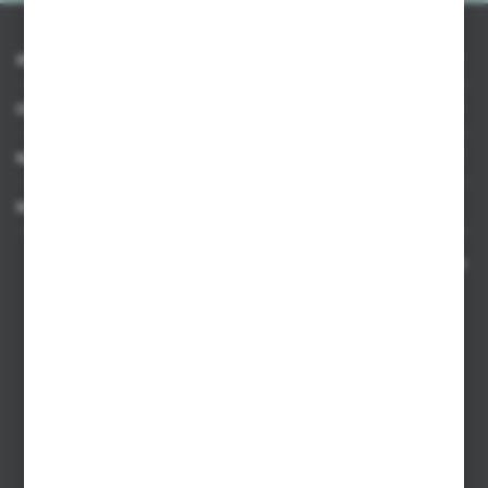
INFORMACJE
OBSŁUGA KLIENTA
MOJE KONTO
MASZ PYTANIE
Kontakt telefoniczny 8:00-17:00 w dni robocze oraz 8:00-14:00
w soboty
Dział sprzedaży internetowej
+48 533 677 055
Dział sprzedaży stacjonarnej
+48 745 57 35
Zakupy hurtowe
+48 793 612 067