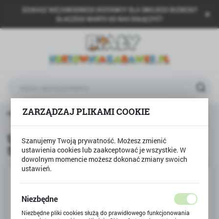
SZUKASZ NIEZAWODNEGO DOSTAWCY DLA SWOJEGO BIZNESU?
USTAWIENIA REGIONALNE
DLACZEGO WARTO DO NAS DOŁĄCZYĆ?
Lokalizacja
Polska
Język
polski
Waluta
ZARZĄDZAJ PLIKAMI COOKIE
Smily Play
Układanka guziczkowa mozaika Smily Play
Polski złoty (PLN)
Układanka guziczkowa mozaika
Szanujemy Twoją prywatność. Możesz zmienić
Smily Play
ustawienia cookies lub zaakceptować je wszystkie. W
ZAPISZ
dowolnym momencie możesz dokonać zmiany swoich
ustawień.
Niezbędne
Niezbędne pliki cookies służą do prawidłowego funkcjonowania