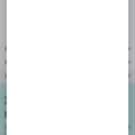
* opakowanie: kartonik z okienkiem
31x31x6cm
* wiek: 3+
Pliki do pobrania
Parametry
Inne z kategorii
Zapisz się do
newslettera
Zapisz się do newslettera na naszym sklepie internetowym
i
otrzymuj informacje o nowościach i promocjach.