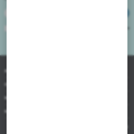
ZAPISZ SIĘ
Wyrażam zgodę na otrzymywanie drogą elektroniczną na wskazany przeze
mnie adres e-mail informacji dotyczących usług świadczonych przez
Administratora. Zgoda może zostać cofnięta w każdym czasie.
Polityka
prywatności
*
INFORMACJE
OBSŁUGA KLIENTA
MOJE KONTO
MASZ PYTANIE
Kontakt telefoniczny 8:00-17:00 w dni robocze oraz 8:00-14:00
w soboty