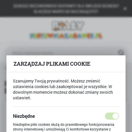
SZUKASZ NIEZAWODNEGO DOSTAWCY DLA SWOJEGO BIZNESU?
USTAWIENIA REGIONALNE
DLACZEGO WARTO DO NAS DOŁĄCZYĆ?
Lokalizacja
Polska
Język
polski
ZARZĄDZAJ PLIKAMI COOKIE
Waluta
ily Play
Pluszowy pies Bernardyn Smily Play maskotka
Polski złoty (PLN)
Szanujemy Twoją prywatność. Możesz zmienić
Pluszowy pies Bernardyn Smily
ustawienia cookies lub zaakceptować je wszystkie. W
Play maskotka
ZAPISZ
dowolnym momencie możesz dokonać zmiany swoich
ustawień.
Niezbędne
Niezbędne pliki cookies służą do prawidłowego funkcjonowania
strony internetowej i umożliwiają Ci komfortowe korzystanie z