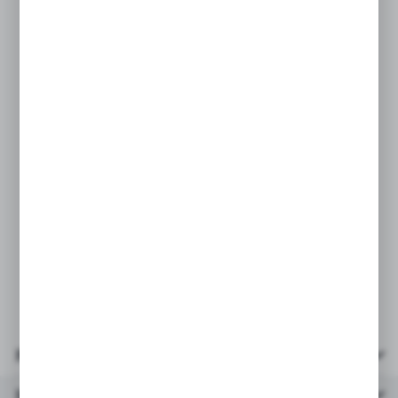
Sympatyczny pupil urozmaici dziecku zabawę, wspólnie
przeżyją niezapomniane przygody i przeniosą się do
świata wyobraźni.
Jak się wabi Twój pupil?
Charakterystyka
• pięknie wykonany
• bezpieczny dla najmłodszych dzieci
• wykonana z dbałością o każdy szczegół
PARAMETRY:
* wymiary: 26x22x15 cm
* materiał: tkanina pluszowa
* wiek: 0+
Parametry
Inne z kategorii