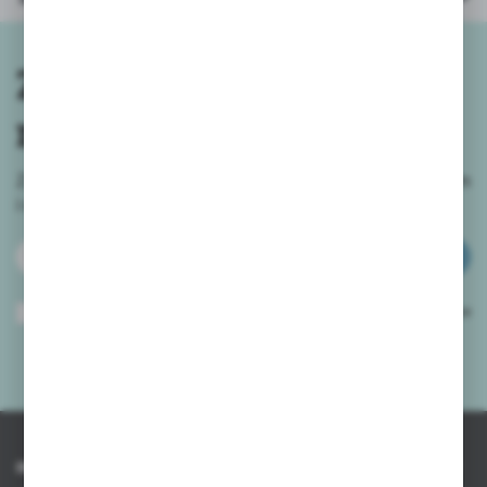
Zapisz się do
newslettera
Zapisz się do newslettera na naszym sklepie internetowym
i
otrzymuj informacje o nowościach i promocjach.
ZAPISZ SIĘ
Wyrażam zgodę na otrzymywanie drogą elektroniczną na wskazany przeze
mnie adres e-mail informacji dotyczących usług świadczonych przez
Administratora. Zgoda może zostać cofnięta w każdym czasie.
Polityka
prywatności
*
INFORMACJE