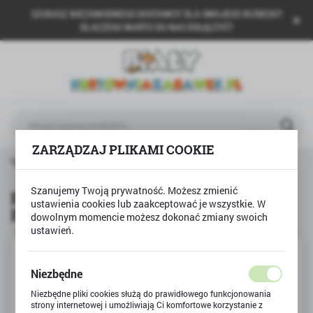
SZUKASZ NIEZAWODNEGO DOSTAWCY DLA SWOJEGO BIZNESU?
USTAWIENIA REGIONALNE
DLACZEGO WARTO DO NAS DOŁĄCZYĆ?
Lokalizacja
Polska
Język
polski
ZARZĄDZAJ PLIKAMI COOKIE
Waluta
y Play
Pluszowy kot black & white Smily Play maskotka
Polski złoty (PLN)
Szanujemy Twoją prywatność. Możesz zmienić
Pluszowy kot black & white Smily
ustawienia cookies lub zaakceptować je wszystkie. W
Play maskotka
dowolnym momencie możesz dokonać zmiany swoich
ZAPISZ
ustawień.
Niezbędne
Niezbędne pliki cookies służą do prawidłowego funkcjonowania
strony internetowej i umożliwiają Ci komfortowe korzystanie z