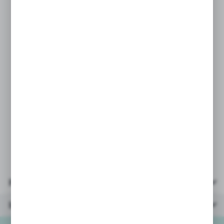
świata wyobraźni.
Jak się wabi Twój pupil?
Charakterystyka
• pięknie wykonany
• bezpieczny dla najmłodszych dzieci
• wykonana z dbałością o każdy szczegół
PARAMETRY:
* wymiary: 25x23x18 cm
* materiał: tkanina pluszowa
* wiek: 0+
Parametry
Inne z kategorii