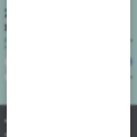
Zapisz się do
newslettera
Zapisz się do newslettera na naszym sklepie internetowym
i
otrzymuj informacje o nowościach i promocjach.
ZAPISZ SIĘ
Wyrażam zgodę na otrzymywanie drogą elektroniczną na wskazany przeze
mnie adres e-mail informacji dotyczących usług świadczonych przez
Administratora. Zgoda może zostać cofnięta w każdym czasie.
Polityka
prywatności
*
INFORMACJE
OBSŁUGA KLIENTA