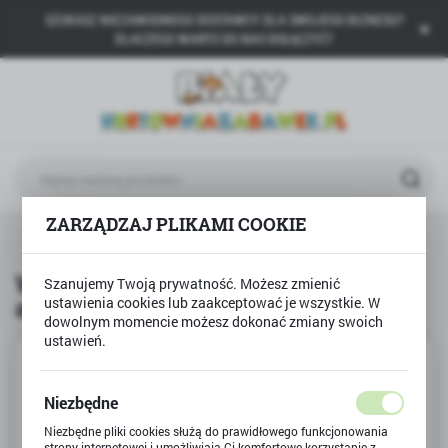
SZUKASZ NIEZAWODNEGO DOSTAWCY DLA SWOJEGO BIZNESU?
USTAWIENIA REGIONALNE
DLACZEGO WARTO DO NAS DOŁĄCZYĆ?
Lokalizacja
Polska
Język
polski
ZARZĄDZAJ PLIKAMI COOKIE
Waluta
Promocje
Wanienka dla lalek do kąpieli, akcesoria
Polski złoty (PLN)
Wanienka dla lalek do kąpieli,
Szanujemy Twoją prywatność. Możesz zmienić
akcesoria
ustawienia cookies lub zaakceptować je wszystkie. W
ZAPISZ
dowolnym momencie możesz dokonać zmiany swoich
ustawień.
Niezbędne
Niezbędne pliki cookies służą do prawidłowego funkcjonowania
strony internetowej i umożliwiają Ci komfortowe korzystanie z