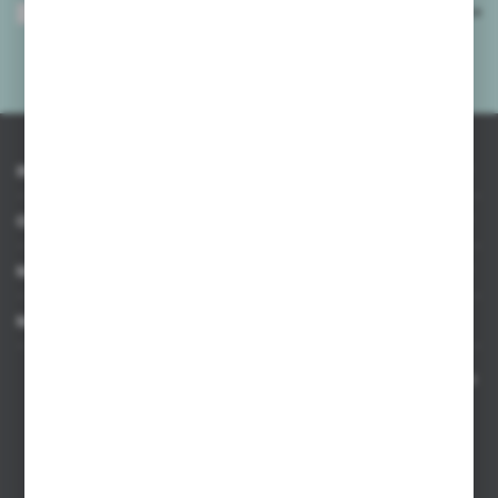
Wyrażam zgodę na otrzymywanie drogą elektroniczną na wskazany przeze
mnie adres e-mail informacji dotyczących usług świadczonych przez
Administratora. Zgoda może zostać cofnięta w każdym czasie.
Polityka
prywatności
*
INFORMACJE
OBSŁUGA KLIENTA
MOJE KONTO
MASZ PYTANIE
Kontakt telefoniczny 8:00-17:00 w dni robocze oraz 8:00-14:00
w soboty
Dział sprzedaży internetowej
+48 533 677 055