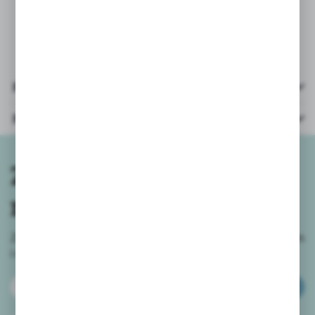
z zawieszką 40x24x7,5cm
Pliki do pobrania
Parametry
Zapisz się do
newslettera
Zapisz się do newslettera na naszym sklepie internetowym
i
otrzymuj informacje o nowościach i promocjach.
ZAPISZ SIĘ