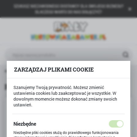
SZUKASZ NIEZAWODNEGO DOSTAWCY DLA SWOJEGO BIZNESU?
USTAWIENIA REGIONALNE
DLACZEGO WARTO DO NAS DOŁĄCZYĆ?
Lokalizacja
Polska
Język
polski
Waluta
ZARZĄDZAJ PLIKAMI COOKIE
łówna
Produkty
Pistolet na bańki mydlane STITCH
Polski złoty (PLN)
Pistolet na bańki mydlane STITCH
Szanujemy Twoją prywatność. Możesz zmienić
ustawienia cookies lub zaakceptować je wszystkie. W
ZAPISZ
dowolnym momencie możesz dokonać zmiany swoich
ustawień.
Niezbędne
Niezbędne pliki cookies służą do prawidłowego funkcjonowania