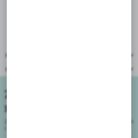
* wiek: 3+
Pliki do pobrania
Parametry
Zapisz się do
newslettera
Zapisz się do newslettera na naszym sklepie internetowym
i
otrzymuj informacje o nowościach i promocjach.