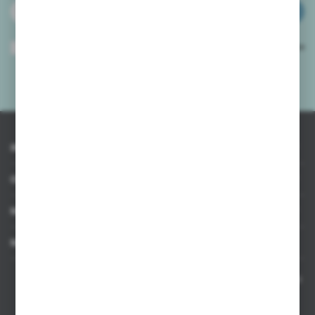
ZAPISZ SIĘ
Wyrażam zgodę na otrzymywanie drogą elektroniczną na wskazany przeze
mnie adres e-mail informacji dotyczących usług świadczonych przez
Administratora. Zgoda może zostać cofnięta w każdym czasie.
Polityka
prywatności
*
INFORMACJE
OBSŁUGA KLIENTA
MOJE KONTO
MASZ PYTANIE
Kontakt telefoniczny 8:00-17:00 w dni robocze oraz 8:00-14:00
w soboty