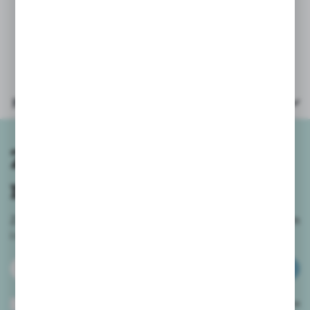
Parametry
Zapisz się do
newslettera
Zapisz się do newslettera na naszym sklepie internetowym
i
otrzymuj informacje o nowościach i promocjach.
ZAPISZ SIĘ
Wyrażam zgodę na otrzymywanie drogą elektroniczną na wskazany przeze