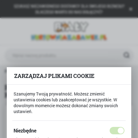
SZUKASZ NIEZAWODNEGO DOSTAWCY DLA SWOJEGO BIZNESU?
USTAWIENIA REGIONALNE
DLACZEGO WARTO DO NAS DOŁĄCZYĆ?
Lokalizacja
Polska
Język
polski
Waluta
PISTOLET NA BAŃKI MYDLANE KONIK światło led, dźwięk
Polski złoty (PLN)
ZARZĄDZAJ PLIKAMI COOKIE
PISTOLET NA BAŃKI MYDLANE
KONIK światło led, dźwięk
Szanujemy Twoją prywatność. Możesz zmienić
ZAPISZ
ustawienia cookies lub zaakceptować je wszystkie. W
dowolnym momencie możesz dokonać zmiany swoich
ustawień.
Niezbędne