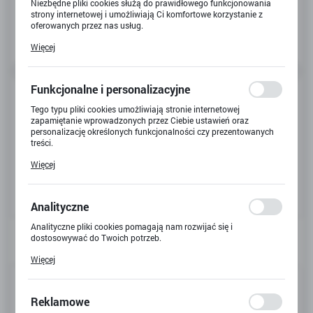
Niezbędne pliki cookies służą do prawidłowego funkcjonowania
strony internetowej i umożliwiają Ci komfortowe korzystanie z
oferowanych przez nas usług.
Pliki cookies odpowiadają na podejmowane przez Ciebie działania
Więcej
w celu m.in. dostosowania Twoich ustawień preferencji
prywatności, logowania czy wypełniania formularzy. Dzięki plikom
cookies strona, z której korzystasz, może działać bez zakłóceń.
Funkcjonalne i personalizacyjne
Tego typu pliki cookies umożliwiają stronie internetowej
zapamiętanie wprowadzonych przez Ciebie ustawień oraz
personalizację określonych funkcjonalności czy prezentowanych
treści.
Dzięki tym plikom cookies możemy zapewnić Ci większy komfort
Więcej
korzystania z funkcjonalności naszej strony poprzez dopasowanie
jej do Twoich indywidualnych preferencji. Wyrażenie zgody na
funkcjonalne i personalizacyjne pliki cookies gwarantuje
dostępność większej ilości funkcji na stronie.
Analityczne
Analityczne pliki cookies pomagają nam rozwijać się i
dostosowywać do Twoich potrzeb.
Cookies analityczne pozwalają na uzyskanie informacji w zakresie
Więcej
wykorzystywania witryny internetowej, miejsca oraz częstotliwości,
z jaką odwiedzane są nasze serwisy www. Dane pozwalają nam na
Kod produktu:
X-6781
ocenę naszych serwisów internetowych pod względem ich
popularności wśród użytkowników. Zgromadzone informacje są
Reklamowe
Kod EAN:
5907544114628
przetwarzane w formie zanonimizowanej. Wyrażenie zgody na