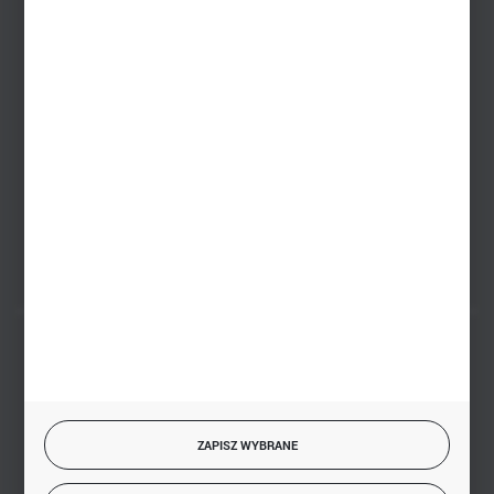
+48 745 57 35
Zakupy hurtowe
+48 793 612 067
sklep@hurtowniazabawek.pl
PHU BIAŁY
Białystok, ul. Handlowa 13
FORMULARZ KONTAKTOWY
BEZPIECZNE PŁATNOŚCI
ZAPISZ WYBRANE
SZYBKA DOSTAWA