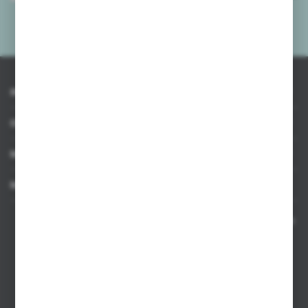
mnie adres e-mail informacji dotyczących usług świadczonych przez
Administratora. Zgoda może zostać cofnięta w każdym czasie.
Polityka
prywatności
*
INFORMACJE
OBSŁUGA KLIENTA
MOJE KONTO
MASZ PYTANIE
Kontakt telefoniczny 8:00-17:00 w dni robocze oraz 8:00-14:00
w soboty
Dział sprzedaży internetowej
+48 533 677 055
Dział sprzedaży stacjonarnej