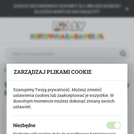
SZUKASZ NIEZAWODNEGO DOSTAWCY DLA SWOJEGO BIZNESU?
USTAWIENIA REGIONALNE
DLACZEGO WARTO DO NAS DOŁĄCZYĆ?
Lokalizacja
Polska
Język
polski
Waluta
kty
WYWROTKA auto do skręcania mały majsterkowicz
ZARZĄDZAJ PLIKAMI COOKIE
Polski złoty (PLN)
WYWROTKA auto do skręcania mały
Szanujemy Twoją prywatność. Możesz zmienić
majsterkowicz
ZAPISZ
ustawienia cookies lub zaakceptować je wszystkie. W
dowolnym momencie możesz dokonać zmiany swoich
ustawień.
Niezbędne
Niezbędne pliki cookies służą do prawidłowego funkcjonowania