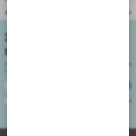
Parametry
Zapisz się do
newslettera
Zapisz się do newslettera na naszym sklepie internetowym
i
otrzymuj informacje o nowościach i promocjach.
ZAPISZ SIĘ
Wyrażam zgodę na otrzymywanie drogą elektroniczną na wskazany przeze
mnie adres e-mail informacji dotyczących usług świadczonych przez
Administratora. Zgoda może zostać cofnięta w każdym czasie.
Polityka
prywatności
*