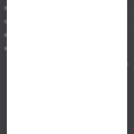
INFORMACJE
OBSŁUGA KLIENTA
MOJE KONTO
MASZ PYTANIE
Kontakt telefoniczny 8:00-17:00 w dni robocze oraz 8:00-14:00
w soboty
Dział sprzedaży internetowej
+48 533 677 055
Dział sprzedaży stacjonarnej
+48 745 57 35
Zakupy hurtowe
+48 793 612 067
sklep@hurtowniazabawek.pl