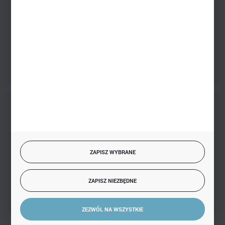
PHU BIAŁY
Białystok, ul. Handlowa 13
FORMULARZ KONTAKTOWY
BEZPIECZNE PŁATNOŚCI
ZAPISZ WYBRANE
SZYBKA DOSTAWA
ZAPISZ NIEZBĘDNE
ZEZWÓL NA WSZYSTKIE
DOŁĄCZ DO NAS