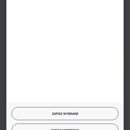
+48 793 612 067
sklep@hurtowniazabawek.pl
PHU BIAŁY
Białystok, ul. Handlowa 13
FORMULARZ KONTAKTOWY
BEZPIECZNE PŁATNOŚCI
SZYBKA DOSTAWA
ZAPISZ WYBRANE