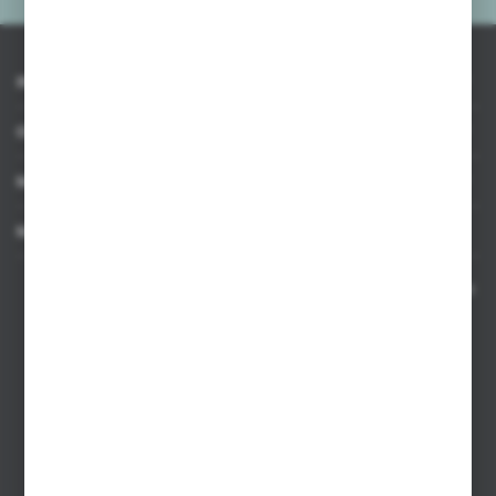
INFORMACJE
OBSŁUGA KLIENTA
MOJE KONTO
MASZ PYTANIE
Kontakt telefoniczny 8:00-17:00 w dni robocze oraz 8:00-14:00
w soboty
Dział sprzedaży internetowej
+48 533 677 055
Dział sprzedaży stacjonarnej
+48 745 57 35
Zakupy hurtowe