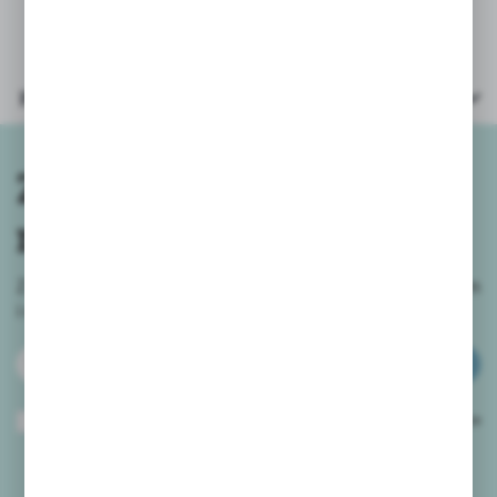
Parametry
Zapisz się do
newslettera
Zapisz się do newslettera na naszym sklepie internetowym
i
otrzymuj informacje o nowościach i promocjach.
ZAPISZ SIĘ
Wyrażam zgodę na otrzymywanie drogą elektroniczną na wskazany przeze
mnie adres e-mail informacji dotyczących usług świadczonych przez
Administratora. Zgoda może zostać cofnięta w każdym czasie.
Polityka
prywatności
*