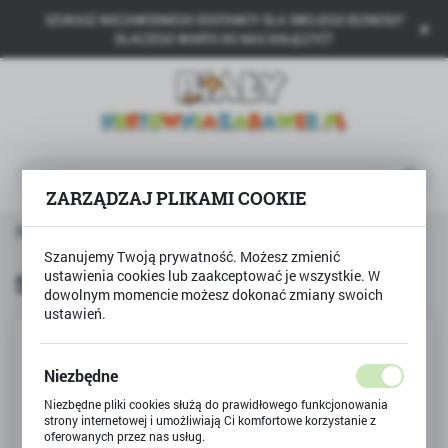
SZUKASZ NIEZAWODNEGO DOSTAWCY DLA SWOJEGO BIZNESU?
USTAWIENIA REGIONALNE
DLACZEGO WARTO DO NAS DOŁĄCZYĆ?
Lokalizacja
Polska
Język
polski
ZARZĄDZAJ PLIKAMI COOKIE
Waluta
Strona główna
Produkty
Spiralny notes ząbek
Polski złoty (PLN)
Szanujemy Twoją prywatność. Możesz zmienić
ustawienia cookies lub zaakceptować je wszystkie. W
Spiralny notes ząbek
dowolnym momencie możesz dokonać zmiany swoich
ZAPISZ
ustawień.
Niezbędne
Niezbędne pliki cookies służą do prawidłowego funkcjonowania
strony internetowej i umożliwiają Ci komfortowe korzystanie z
oferowanych przez nas usług.