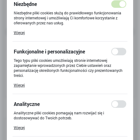
Niezbędne
Niezbędne pliki cookies służą do prawidłowego funkcjonowania
strony internetowej i umożliwiają Ci komfortowe korzystanie z
oferowanych przez nas usług.
Pliki cookies odpowiadają na podejmowane przez Ciebie działania
Więcej
w celu m.in. dostosowania Twoich ustawień preferencji
prywatności, logowania czy wypełniania formularzy. Dzięki plikom
cookies strona, z której korzystasz, może działać bez zakłóceń.
Funkcjonalne i personalizacyjne
Tego typu pliki cookies umożliwiają stronie internetowej
zapamiętanie wprowadzonych przez Ciebie ustawień oraz
personalizację określonych funkcjonalności czy prezentowanych
treści.
Dzięki tym plikom cookies możemy zapewnić Ci większy komfort
Więcej
korzystania z funkcjonalności naszej strony poprzez dopasowanie
jej do Twoich indywidualnych preferencji. Wyrażenie zgody na
funkcjonalne i personalizacyjne pliki cookies gwarantuje
dostępność większej ilości funkcji na stronie.
Analityczne
Analityczne pliki cookies pomagają nam rozwijać się i
dostosowywać do Twoich potrzeb.
Kod produktu:
60431
Cookies analityczne pozwalają na uzyskanie informacji w zakresie
Więcej
wykorzystywania witryny internetowej, miejsca oraz częstotliwości,
z jaką odwiedzane są nasze serwisy www. Dane pozwalają nam na
Kod EAN:
5702017588216
ocenę naszych serwisów internetowych pod względem ich