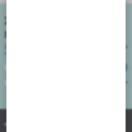
Zapisz się do
newslettera
Zapisz się do newslettera na naszym sklepie internetowym
i
otrzymuj informacje o nowościach i promocjach.
ZAPISZ SIĘ
Wyrażam zgodę na otrzymywanie drogą elektroniczną na wskazany przeze
mnie adres e-mail informacji dotyczących usług świadczonych przez
Administratora. Zgoda może zostać cofnięta w każdym czasie.
Polityka
prywatności
*
INFORMACJE