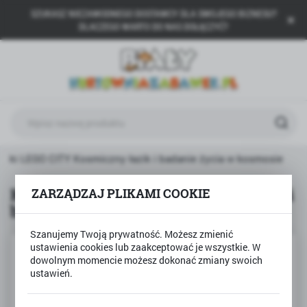
SZUKASZ NIEZAWODNEGO DOSTAWCY DLA SWOJEGO BIZNESU?
USTAWIENIA REGIONALNE
DLACZEGO WARTO DO NAS DOŁĄCZYĆ?
Lokalizacja
Polska
Język
polski
Waluta
ocki LEGO CITY Kosmiczny łazik i badanie życia w kosmosie
Polski złoty (PLN)
Klocki LEGO CITY Kosmiczny łazik i
ZARZĄDZAJ PLIKAMI COOKIE
badanie życia w kosmosie
ZAPISZ
Szanujemy Twoją prywatność. Możesz zmienić
ustawienia cookies lub zaakceptować je wszystkie. W
dowolnym momencie możesz dokonać zmiany swoich
ustawień.