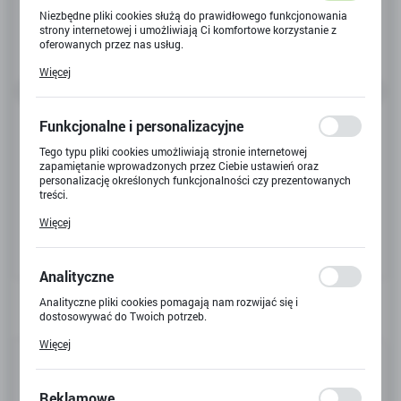
Niezbędne pliki cookies służą do prawidłowego funkcjonowania
strony internetowej i umożliwiają Ci komfortowe korzystanie z
oferowanych przez nas usług.
Pliki cookies odpowiadają na podejmowane przez Ciebie działania
Więcej
w celu m.in. dostosowania Twoich ustawień preferencji
prywatności, logowania czy wypełniania formularzy. Dzięki plikom
cookies strona, z której korzystasz, może działać bez zakłóceń.
Funkcjonalne i personalizacyjne
Tego typu pliki cookies umożliwiają stronie internetowej
zapamiętanie wprowadzonych przez Ciebie ustawień oraz
personalizację określonych funkcjonalności czy prezentowanych
treści.
Dzięki tym plikom cookies możemy zapewnić Ci większy komfort
Więcej
korzystania z funkcjonalności naszej strony poprzez dopasowanie
jej do Twoich indywidualnych preferencji. Wyrażenie zgody na
funkcjonalne i personalizacyjne pliki cookies gwarantuje
dostępność większej ilości funkcji na stronie.
Analityczne
Analityczne pliki cookies pomagają nam rozwijać się i
dostosowywać do Twoich potrzeb.
Cookies analityczne pozwalają na uzyskanie informacji w zakresie
Więcej
wykorzystywania witryny internetowej, miejsca oraz częstotliwości,
Kod produktu:
T-2660
z jaką odwiedzane są nasze serwisy www. Dane pozwalają nam na
ocenę naszych serwisów internetowych pod względem ich
Kod EAN:
4893993280247
popularności wśród użytkowników. Zgromadzone informacje są
Reklamowe