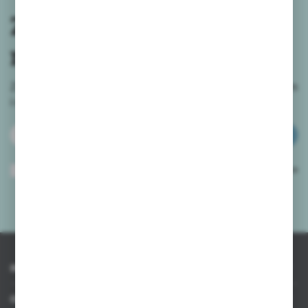
Zapisz się do
newslettera
Zapisz się do newslettera na naszym sklepie internetowym
i
otrzymuj informacje o nowościach i promocjach.
ZAPISZ SIĘ
Wyrażam zgodę na otrzymywanie drogą elektroniczną na wskazany przeze
mnie adres e-mail informacji dotyczących usług świadczonych przez
Administratora. Zgoda może zostać cofnięta w każdym czasie.
Polityka
prywatności
*
INFORMACJE
OBSŁUGA KLIENTA