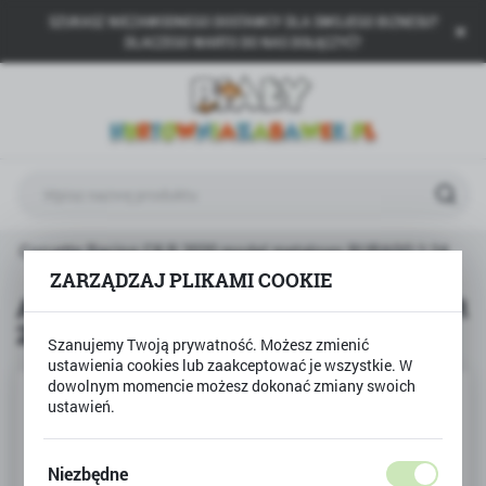
SZUKASZ NIEZAWODNEGO DOSTAWCY DLA SWOJEGO BIZNESU?
USTAWIENIA REGIONALNE
DLACZEGO WARTO DO NAS DOŁĄCZYĆ?
Lokalizacja
Polska
Język
polski
Waluta
let Corvette Racing C8.R 2020 model metalowy BURAGO 1:24
Polski złoty (PLN)
ZARZĄDZAJ PLIKAMI COOKIE
Auto Chevrolet Corvette Racing C8.R
2020 model metalowy BURAGO 1:24
ZAPISZ
Szanujemy Twoją prywatność. Możesz zmienić
ustawienia cookies lub zaakceptować je wszystkie. W
dowolnym momencie możesz dokonać zmiany swoich
ustawień.
Niezbędne