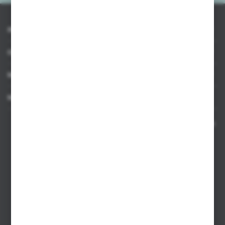
INFORMACJE
OBSŁUGA KLIENTA
MOJE KONTO
MASZ PYTANIE
Kontakt telefoniczny 8:00-17:00 w dni robocze oraz 8:00-14:00
w soboty
Dział sprzedaży internetowej
+48 533 677 055
Dział sprzedaży stacjonarnej
+48 745 57 35
Zakupy hurtowe
+48 793 612 067