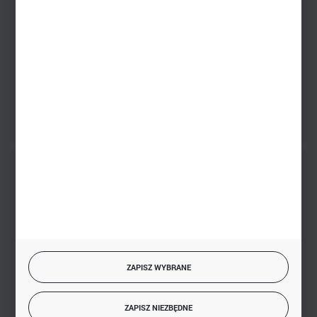
sklep@hurtowniazabawek.pl
PHU BIAŁY
Białystok, ul. Handlowa 13
FORMULARZ KONTAKTOWY
BEZPIECZNE PŁATNOŚCI
SZYBKA DOSTAWA
ZAPISZ WYBRANE
ZAPISZ NIEZBĘDNE