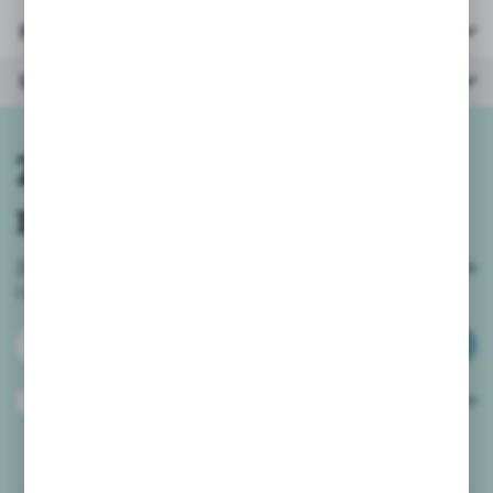
Parametry
Inne z kategorii
Zapisz się do
newslettera
Zapisz się do newslettera na naszym sklepie internetowym
i
otrzymuj informacje o nowościach i promocjach.
ZAPISZ SIĘ
Wyrażam zgodę na otrzymywanie drogą elektroniczną na wskazany przeze
mnie adres e-mail informacji dotyczących usług świadczonych przez
Administratora. Zgoda może zostać cofnięta w każdym czasie.
Polityka
prywatności
*