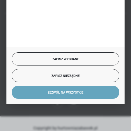
BEZPIECZNE PŁATNOŚCI
SZYBKA DOSTAWA
ZAPISZ WYBRANE
ZAPISZ NIEZBĘDNE
DOŁĄCZ DO NAS
ZEZWÓL NA WSZYSTKIE
Copyright by hurtowniazabawek.pl