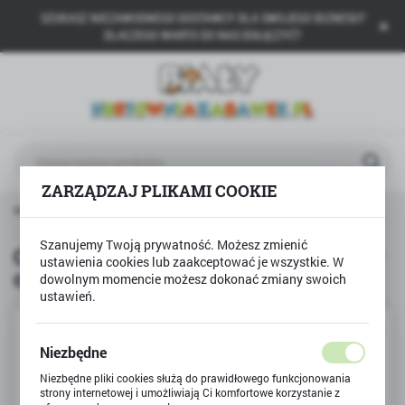
SZUKASZ NIEZAWODNEGO DOSTAWCY DLA SWOJEGO BIZNESU?
USTAWIENIA REGIONALNE
DLACZEGO WARTO DO NAS DOŁĄCZYĆ?
Lokalizacja
Polska
Język
polski
ZARZĄDZAJ PLIKAMI COOKIE
Waluta
Produkty
CREATE it TATUAŻE pisak szablony cyrkonie
Polski złoty (PLN)
Szanujemy Twoją prywatność. Możesz zmienić
CREATE it TATUAŻE pisak szablony
ustawienia cookies lub zaakceptować je wszystkie. W
cyrkonie
dowolnym momencie możesz dokonać zmiany swoich
ZAPISZ
ustawień.
NOWOŚĆ
Niezbędne
Niezbędne pliki cookies służą do prawidłowego funkcjonowania
strony internetowej i umożliwiają Ci komfortowe korzystanie z