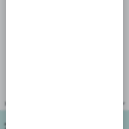
* opakowanie: kolorowa karta
20x15cm
* wiek: 6+
Ze względu na różnorodność
pakowania oraz dostaw - nie oferujemy
możliwości wyboru konkretnego
wzoru/koloru.
Parametry
Zapisz się do