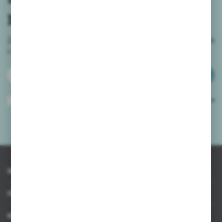
newslettera
Zapisz się do newslettera na naszym sklepie internetowym
i
otrzymuj informacje o nowościach i promocjach.
ZAPISZ SIĘ
Wyrażam zgodę na otrzymywanie drogą elektroniczną na wskazany przeze
mnie adres e-mail informacji dotyczących usług świadczonych przez
Administratora. Zgoda może zostać cofnięta w każdym czasie.
Polityka
prywatności
*
INFORMACJE
OBSŁUGA KLIENTA
MOJE KONTO