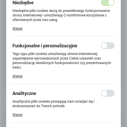
Niezbędne
Niezbędne pliki cookies służą do prawidłowego funkcjonowania
strony internetowej i umożliwiają Ci komfortowe korzystanie z
oferowanych przez nas usług.
Pliki cookies odpowiadają na podejmowane przez Ciebie działania
Więcej
w celu m.in. dostosowania Twoich ustawień preferencji
prywatności, logowania czy wypełniania formularzy. Dzięki plikom
cookies strona, z której korzystasz, może działać bez zakłóceń.
Funkcjonalne i personalizacyjne
Tego typu pliki cookies umożliwiają stronie internetowej
zapamiętanie wprowadzonych przez Ciebie ustawień oraz
personalizację określonych funkcjonalności czy prezentowanych
treści.
Dzięki tym plikom cookies możemy zapewnić Ci większy komfort
Więcej
korzystania z funkcjonalności naszej strony poprzez dopasowanie
jej do Twoich indywidualnych preferencji. Wyrażenie zgody na
funkcjonalne i personalizacyjne pliki cookies gwarantuje
dostępność większej ilości funkcji na stronie.
Analityczne
Analityczne pliki cookies pomagają nam rozwijać się i
dostosowywać do Twoich potrzeb.
Cookies analityczne pozwalają na uzyskanie informacji w zakresie
Kod produktu:
G-3118
Więcej
wykorzystywania witryny internetowej, miejsca oraz częstotliwości,
z jaką odwiedzane są nasze serwisy www. Dane pozwalają nam na
Kod EAN:
5906018050882
ocenę naszych serwisów internetowych pod względem ich