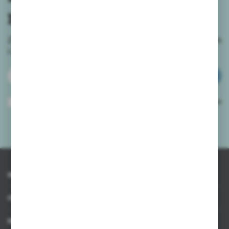
newslettera
Zapisz się do newslettera na naszym sklepie internetowym
i
otrzymuj informacje o nowościach i promocjach.
ZAPISZ SIĘ
Wyrażam zgodę na otrzymywanie drogą elektroniczną na wskazany przeze
mnie adres e-mail informacji dotyczących usług świadczonych przez
Administratora. Zgoda może zostać cofnięta w każdym czasie.
Polityka
prywatności
*
INFORMACJE
OBSŁUGA KLIENTA
MOJE KONTO