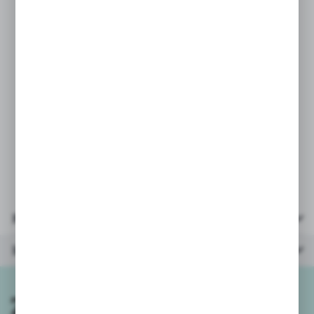
drogie jak chociażby radość tworzenia,
dbałość o detale, wysoka jakość
wykończenia.
PARAMETRY:
* rozmiar po złożeniu: 39x28cm
* ilość elementów: 120
* opakowanie: kartonik 21,5x21x4,5cm
* wiek: 3+ / rekomendowany 5+
Parametry
Inne z kategorii
Zapisz się do