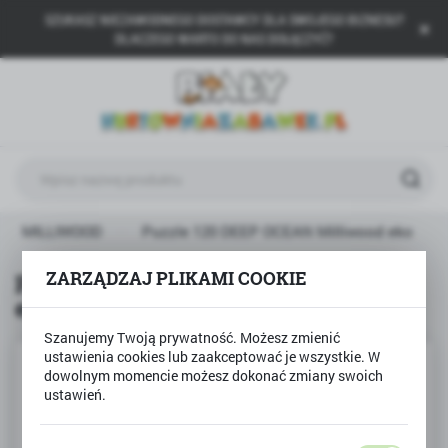
SZUKASZ NIEZAWODNEGO DOSTAWCY DLA SWOJEGO BIZNESU?
USTAWIENIA REGIONALNE
DLACZEGO WARTO DO NAS DOŁĄCZYĆ?
Lokalizacja
Polska
Język
polski
Waluta
MILLIWOOD
Puzzle 120 DEEP OCEAN Milliwood eko
Polski złoty (PLN)
ZARZĄDZAJ PLIKAMI COOKIE
Puzzle 120 DEEP OCEAN Milliwood
eko
ZAPISZ
Szanujemy Twoją prywatność. Możesz zmienić
ustawienia cookies lub zaakceptować je wszystkie. W
dowolnym momencie możesz dokonać zmiany swoich
ustawień.