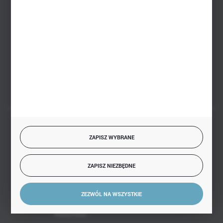
sklep@hurtowniazabawek.pl
PHU BIAŁY
Białystok, ul. Handlowa 13
FORMULARZ KONTAKTOWY
BEZPIECZNE PŁATNOŚCI
ZAPISZ WYBRANE
ZAPISZ NIEZBĘDNE
SZYBKA DOSTAWA
ZEZWÓL NA WSZYSTKIE