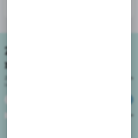
Zapisz się do
newslettera
Zapisz się do newslettera na naszym sklepie internetowym
i
otrzymuj informacje o nowościach i promocjach.
ZAPISZ SIĘ
Wyrażam zgodę na otrzymywanie drogą elektroniczną na wskazany przeze
mnie adres e-mail informacji dotyczących usług świadczonych przez
Administratora. Zgoda może zostać cofnięta w każdym czasie.
Polityka
prywatności
*