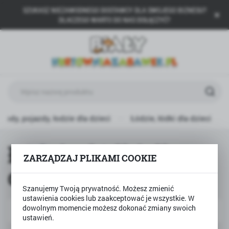
SZUKASZ NIEZAWODNEGO DOSTAWCY DLA SWOJEGO BIZNESU?
USTAWIENIA REGIONALNE
DLACZEGO WARTO DO NAS DOŁĄCZYĆ?
Lokalizacja
Polska
Język
polski
Waluta
ody, pojazdy, łodzie dla dzieci
Łódzie, łódki dla dzieci
Polski złoty (PLN)
Łódzie, łódki dla
ZARZĄDZAJ PLIKAMI COOKIE
ZAPISZ
dzieci
Szanujemy Twoją prywatność. Możesz zmienić
ustawienia cookies lub zaakceptować je wszystkie. W
dowolnym momencie możesz dokonać zmiany swoich
Domyślnie
FILTRUJ
ustawień.