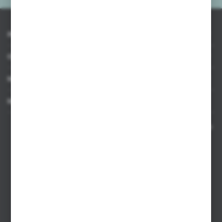
INFORMACJE
OBSŁUGA KLIENTA
MOJE KONTO
MASZ PYTANIE
Kontakt telefoniczny 8:00-17:00 w dni robocze oraz 8:00-14:00
w soboty
Dział sprzedaży internetowej
+48 533 677 055
Dział sprzedaży stacjonarnej
+48 745 57 35
Zakupy hurtowe
+48 793 612 067