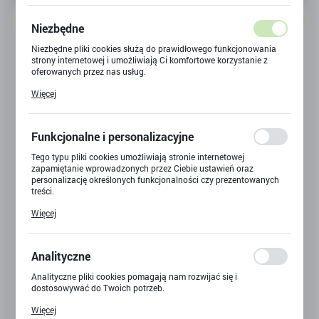
NOWOŚĆ
Niezbędne
Niezbędne pliki cookies służą do prawidłowego funkcjonowania
strony internetowej i umożliwiają Ci komfortowe korzystanie z
oferowanych przez nas usług.
Pliki cookies odpowiadają na podejmowane przez Ciebie działania
Więcej
w celu m.in. dostosowania Twoich ustawień preferencji
prywatności, logowania czy wypełniania formularzy. Dzięki plikom
cookies strona, z której korzystasz, może działać bez zakłóceń.
Funkcjonalne i personalizacyjne
Tego typu pliki cookies umożliwiają stronie internetowej
zapamiętanie wprowadzonych przez Ciebie ustawień oraz
ŁÓDKA STEROWANA NA RADIO, SPEEDBOAT MOTORÓWKA
personalizację określonych funkcjonalności czy prezentowanych
Kod produktu:
Y-6053
treści.
Dzięki tym plikom cookies możemy zapewnić Ci większy komfort
Więcej
korzystania z funkcjonalności naszej strony poprzez dopasowanie
Dostępny
jej do Twoich indywidualnych preferencji. Wyrażenie zgody na
funkcjonalne i personalizacyjne pliki cookies gwarantuje
dostępność większej ilości funkcji na stronie.
Analityczne
87,20 zł
BRUTTO:
Analityczne pliki cookies pomagają nam rozwijać się i
dostosowywać do Twoich potrzeb.
Cookies analityczne pozwalają na uzyskanie informacji w zakresie
Więcej
wykorzystywania witryny internetowej, miejsca oraz częstotliwości,