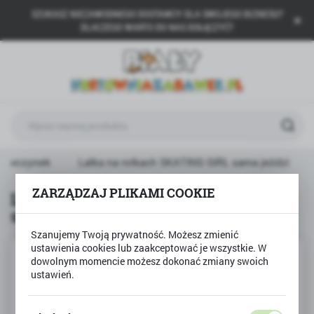
SZUKASZ NIEZAWODNEGO DOSTAWCY DLA SWOJEGO BIZNESU?
USTAWIENIA REGIONALNE
DLACZEGO WARTO DO NAS DOŁĄCZYĆ?
Lokalizacja
Polska
Język
polski
Waluta
ziewczynek
Lalka na rolkach SKATING GIRL sama jeździ
Polski złoty (PLN)
ZARZĄDZAJ PLIKAMI COOKIE
Lalka na rolkach SKATING GIRL
sama jeździ
ZAPISZ
Szanujemy Twoją prywatność. Możesz zmienić
ustawienia cookies lub zaakceptować je wszystkie. W
dowolnym momencie możesz dokonać zmiany swoich
ustawień.