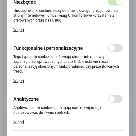
Niezbędne
Niezbędne pliki cookies służą do prawidłowego funkcjonowania
strony internetowej i umożliwiają Ci komfortowe korzystanie z
oferowanych przez nas usług.
Pliki cookies odpowiadają na podejmowane przez Ciebie działania
Więcej
w celu m.in. dostosowania Twoich ustawień preferencji
prywatności, logowania czy wypełniania formularzy. Dzięki plikom
cookies strona, z której korzystasz, może działać bez zakłóceń.
Funkcjonalne i personalizacyjne
Tego typu pliki cookies umożliwiają stronie internetowej
zapamiętanie wprowadzonych przez Ciebie ustawień oraz
personalizację określonych funkcjonalności czy prezentowanych
treści.
Dzięki tym plikom cookies możemy zapewnić Ci większy komfort
Więcej
korzystania z funkcjonalności naszej strony poprzez dopasowanie
jej do Twoich indywidualnych preferencji. Wyrażenie zgody na
funkcjonalne i personalizacyjne pliki cookies gwarantuje
dostępność większej ilości funkcji na stronie.
Analityczne
Analityczne pliki cookies pomagają nam rozwijać się i
dostosowywać do Twoich potrzeb.
Cookies analityczne pozwalają na uzyskanie informacji w zakresie
Kod produktu:
Y-5518
Więcej
wykorzystywania witryny internetowej, miejsca oraz częstotliwości,
z jaką odwiedzane są nasze serwisy www. Dane pozwalają nam na
Kod EAN:
5901924059752
ocenę naszych serwisów internetowych pod względem ich