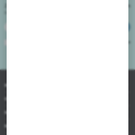
Zapisz się do newslettera na naszym sklepie internetowym
i
otrzymuj informacje o nowościach i promocjach.
ZAPISZ SIĘ
Wyrażam zgodę na otrzymywanie drogą elektroniczną na wskazany przeze
mnie adres e-mail informacji dotyczących usług świadczonych przez
Administratora. Zgoda może zostać cofnięta w każdym czasie.
Polityka
prywatności
*
INFORMACJE
OBSŁUGA KLIENTA
MOJE KONTO
MASZ PYTANIE