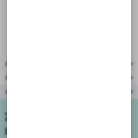
- wiek: 3+
- materiał: plastik, nylon (włoski)
- opakowanie: kartonik 32x21x13,5cm
- zasilanie : baterie 3xAA (paluszek) -
nie załączone
Pliki do pobrania
Parametry
Inne z kategorii
Zapisz się do
newslettera