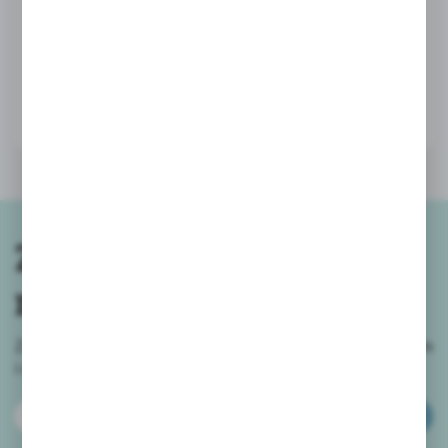
93,50 zł
BRUTTO:
Zapisz się do
newslettera
Zapisz się do newslettera na naszym sklepie internetowym
i
otrzymuj informacje o nowościach i promocjach.
ZAPISZ SIĘ