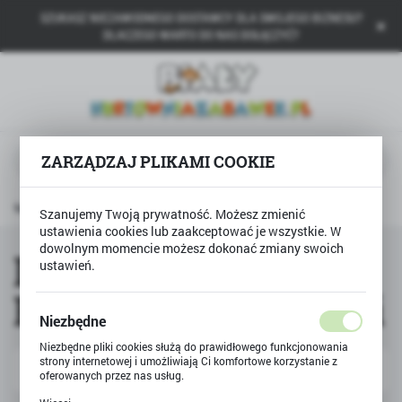
SZUKASZ NIEZAWODNEGO DOSTAWCY DLA SWOJEGO BIZNESU?
USTAWIENIA REGIONALNE
DLACZEGO WARTO DO NAS DOŁĄCZYĆ?
Lokalizacja
Polska
Język
ZARZĄDZAJ PLIKAMI COOKIE
polski
Waluta
rtykuły sportowe
Deskorolki, Rolki, Hulajnogi dla dzieci
Szanujemy Twoją prywatność. Możesz zmienić
Polski złoty (PLN)
ustawienia cookies lub zaakceptować je wszystkie. W
dowolnym momencie możesz dokonać zmiany swoich
Deskorolki, Rolki,
ustawień.
ZAPISZ
Hulajnogi dla dzieci
Niezbędne
Niezbędne pliki cookies służą do prawidłowego funkcjonowania
strony internetowej i umożliwiają Ci komfortowe korzystanie z
Domyślnie
FILTRUJ
oferowanych przez nas usług.
Pliki cookies odpowiadają na podejmowane przez Ciebie działania