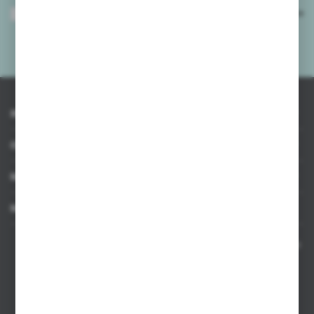
Wyrażam zgodę na otrzymywanie drogą elektroniczną na wskazany przeze
mnie adres e-mail informacji dotyczących usług świadczonych przez
Administratora. Zgoda może zostać cofnięta w każdym czasie.
Polityka
prywatności
*
INFORMACJE
OBSŁUGA KLIENTA
MOJE KONTO
MASZ PYTANIE
Kontakt telefoniczny 8:00-17:00 w dni robocze oraz 8:00-14:00
w soboty
Dział sprzedaży internetowej
+48 533 677 055