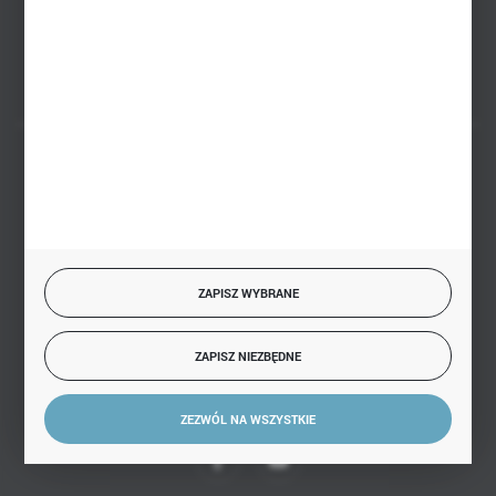
FORMULARZ KONTAKTOWY
BEZPIECZNE PŁATNOŚCI
SZYBKA DOSTAWA
ZAPISZ WYBRANE
ZAPISZ NIEZBĘDNE
DOŁĄCZ DO NAS
ZEZWÓL NA WSZYSTKIE