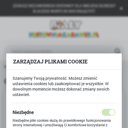
SZUKASZ NIEZAWODNEGO DOSTAWCY DLA SWOJEGO BIZNESU?
USTAWIENIA REGIONALNE
DLACZEGO WARTO DO NAS DOŁĄCZYĆ?
Lokalizacja
Polska
Język
polski
ZARZĄDZAJ PLIKAMI COOKIE
Waluta
ówna
CREATE it!
CREATE it lakier do paznokci 5szt
Polski złoty (PLN)
Szanujemy Twoją prywatność. Możesz zmienić
CREATE it lakier do paznokci 5szt
ustawienia cookies lub zaakceptować je wszystkie. W
ZAPISZ
dowolnym momencie możesz dokonać zmiany swoich
ustawień.
Niezbędne
Niezbędne pliki cookies służą do prawidłowego funkcjonowania
strony internetowej i umożliwiają Ci komfortowe korzystanie z