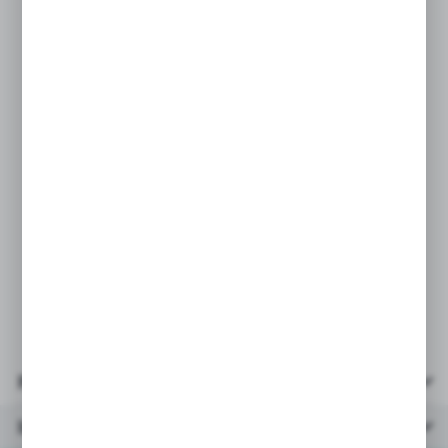
Zestaw lakierów do paznokci w super
modnych kolorach, które sprawdzą się
w kazdej stylizacji.
PARAMETRY:
* ilość kolorów: 5
* pojemność lakieri: 8ml
* opakowanie wielkość:
12,5x7,5x2,5cm
* wiek: 6+
Parametry
Inne z kategorii