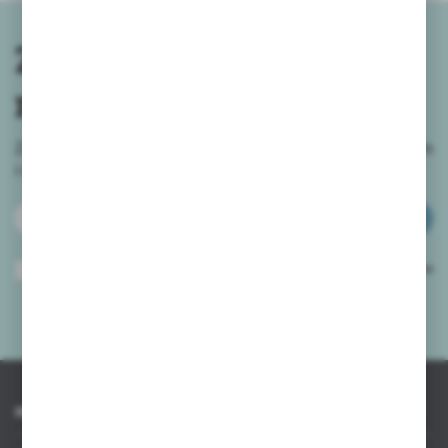
Zapisz się do
newslettera
Zapisz się do newslettera na naszym sklepie internetowym
i
otrzymuj informacje o nowościach i promocjach.
ZAPISZ SIĘ
Wyrażam zgodę na otrzymywanie drogą elektroniczną na wskazany przeze
mnie adres e-mail informacji dotyczących usług świadczonych przez
Administratora. Zgoda może zostać cofnięta w każdym czasie.
Polityka
prywatności
*
INFORMACJE