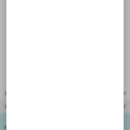
ujmująca przyjemnym i interesującym
wzornictwem, dla dzieci od 18.
miesiąca życia.
Zabawka doskonale usprawniająca
zręczność manualną i rozwój
poznawczy u dzieci.
Parametry:
* wiek: 18m+
* opakowanie: 24x15x15 cm
Parametry
Inne z kategorii
Zapisz się do