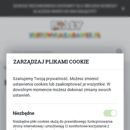
SZUKASZ NIEZAWODNEGO DOSTAWCY DLA SWOJEGO BIZNESU?
USTAWIENIA REGIONALNE
DLACZEGO WARTO DO NAS DOŁĄCZYĆ?
Lokalizacja
Polska
Język
polski
ZARZĄDZAJ PLIKAMI COOKIE
Waluta
ona główna
CLEMENTONI
Miś waga z kubeczkami
Polski złoty (PLN)
Szanujemy Twoją prywatność. Możesz zmienić
Miś waga z kubeczkami
ustawienia cookies lub zaakceptować je wszystkie. W
dowolnym momencie możesz dokonać zmiany swoich
ZAPISZ
ustawień.
Niezbędne
Niezbędne pliki cookies służą do prawidłowego funkcjonowania
strony internetowej i umożliwiają Ci komfortowe korzystanie z