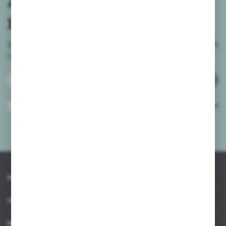
newslettera
Zapisz się do newslettera na naszym sklepie internetowym
i
otrzymuj informacje o nowościach i promocjach.
ZAPISZ SIĘ
Wyrażam zgodę na otrzymywanie drogą elektroniczną na wskazany przeze
mnie adres e-mail informacji dotyczących usług świadczonych przez
Administratora. Zgoda może zostać cofnięta w każdym czasie.
Polityka
prywatności
*
INFORMACJE
OBSŁUGA KLIENTA
MOJE KONTO