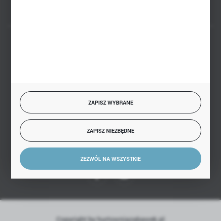
BEZPIECZNE PŁATNOŚCI
SZYBKA DOSTAWA
ZAPISZ WYBRANE
ZAPISZ NIEZBĘDNE
DOŁĄCZ DO NAS
ZEZWÓL NA WSZYSTKIE
Copyright by hurtowniazabawek.pl