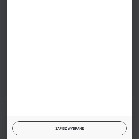
Dział sprzedaży stacjonarnej
+48 745 57 35
Zakupy hurtowe
+48 793 612 067
sklep@hurtowniazabawek.pl
PHU BIAŁY
Białystok, ul. Handlowa 13
FORMULARZ KONTAKTOWY
BEZPIECZNE PŁATNOŚCI
ZAPISZ WYBRANE