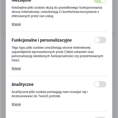
Niezbędne pliki cookies służą do prawidłowego funkcjonowania
strony internetowej i umożliwiają Ci komfortowe korzystanie z
oferowanych przez nas usług.
Pliki cookies odpowiadają na podejmowane przez Ciebie działania
Więcej
w celu m.in. dostosowania Twoich ustawień preferencji
prywatności, logowania czy wypełniania formularzy. Dzięki plikom
cookies strona, z której korzystasz, może działać bez zakłóceń.
Funkcjonalne i personalizacyjne
Tego typu pliki cookies umożliwiają stronie internetowej
zapamiętanie wprowadzonych przez Ciebie ustawień oraz
personalizację określonych funkcjonalności czy prezentowanych
treści.
Dzięki tym plikom cookies możemy zapewnić Ci większy komfort
Więcej
korzystania z funkcjonalności naszej strony poprzez dopasowanie
jej do Twoich indywidualnych preferencji. Wyrażenie zgody na
funkcjonalne i personalizacyjne pliki cookies gwarantuje
dostępność większej ilości funkcji na stronie.
Analityczne
Analityczne pliki cookies pomagają nam rozwijać się i
dostosowywać do Twoich potrzeb.
Cookies analityczne pozwalają na uzyskanie informacji w zakresie
Więcej
wykorzystywania witryny internetowej, miejsca oraz częstotliwości,
z jaką odwiedzane są nasze serwisy www. Dane pozwalają nam na
Kod produktu:
24125W
ocenę naszych serwisów internetowych pod względem ich