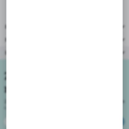
Pliki do pobrania
Parametry
Inne z kategorii
Zapisz się do
newslettera
Zapisz się do newslettera na naszym sklepie internetowym
i
otrzymuj informacje o nowościach i promocjach.
ZAPISZ SIĘ