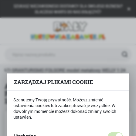
SZUKASZ NIEZAWODNEGO DOSTAWCY DLA SWOJEGO BIZNESU?
USTAWIENIA REGIONALNE
DLACZEGO WARTO DO NAS DOŁĄCZYĆ?
Lokalizacja
Polska
Język
polski
Waluta
RATI GRANTURISMO FOLGORE model metalowy WELLY 1:24
Polski złoty (PLN)
ZARZĄDZAJ PLIKAMI COOKIE
Auto MASERATI GRANTURISMO
FOLGORE model metalowy WELLY
ZAPISZ
1:24
Szanujemy Twoją prywatność. Możesz zmienić
ustawienia cookies lub zaakceptować je wszystkie. W
dowolnym momencie możesz dokonać zmiany swoich
ustawień.
Niezbędne