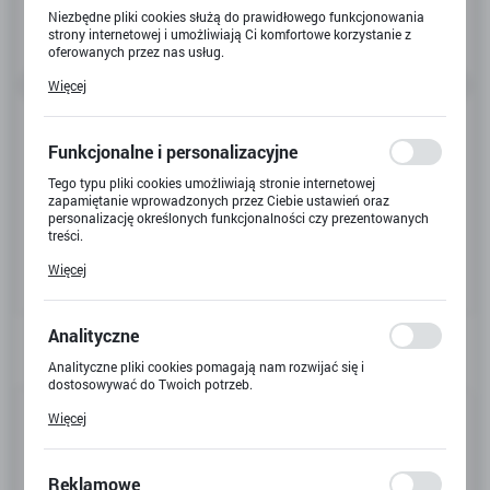
Niezbędne pliki cookies służą do prawidłowego funkcjonowania
strony internetowej i umożliwiają Ci komfortowe korzystanie z
oferowanych przez nas usług.
Pliki cookies odpowiadają na podejmowane przez Ciebie działania
Więcej
w celu m.in. dostosowania Twoich ustawień preferencji
prywatności, logowania czy wypełniania formularzy. Dzięki plikom
cookies strona, z której korzystasz, może działać bez zakłóceń.
Funkcjonalne i personalizacyjne
Tego typu pliki cookies umożliwiają stronie internetowej
zapamiętanie wprowadzonych przez Ciebie ustawień oraz
personalizację określonych funkcjonalności czy prezentowanych
treści.
Dzięki tym plikom cookies możemy zapewnić Ci większy komfort
Więcej
korzystania z funkcjonalności naszej strony poprzez dopasowanie
jej do Twoich indywidualnych preferencji. Wyrażenie zgody na
funkcjonalne i personalizacyjne pliki cookies gwarantuje
dostępność większej ilości funkcji na stronie.
Analityczne
Analityczne pliki cookies pomagają nam rozwijać się i
dostosowywać do Twoich potrzeb.
Kod produktu:
Y-5533
Cookies analityczne pozwalają na uzyskanie informacji w zakresie
Więcej
wykorzystywania witryny internetowej, miejsca oraz częstotliwości,
z jaką odwiedzane są nasze serwisy www. Dane pozwalają nam na
Kod EAN:
5901924060147
ocenę naszych serwisów internetowych pod względem ich
popularności wśród użytkowników. Zgromadzone informacje są
Reklamowe
Dostępny