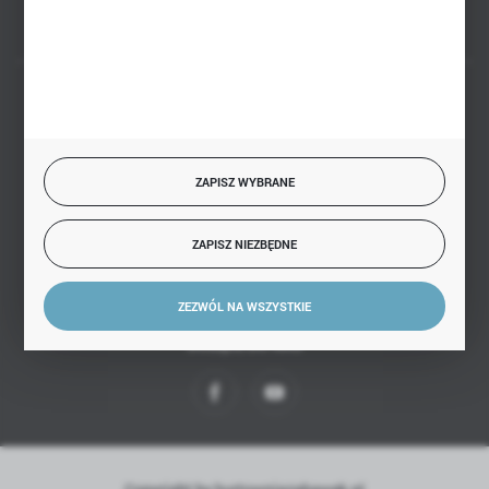
BEZPIECZNE PŁATNOŚCI
ZAPISZ WYBRANE
SZYBKA DOSTAWA
ZAPISZ NIEZBĘDNE
ZEZWÓL NA WSZYSTKIE
DOŁĄCZ DO NAS