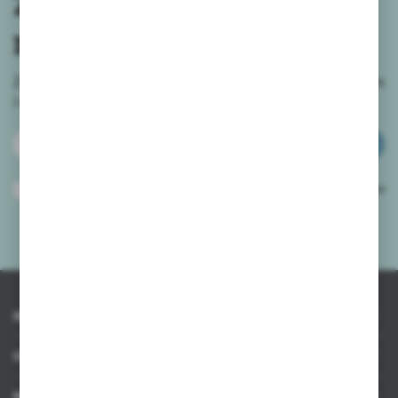
Zapisz się do
newslettera
Zapisz się do newslettera na naszym sklepie internetowym
i
otrzymuj informacje o nowościach i promocjach.
ZAPISZ SIĘ
Wyrażam zgodę na otrzymywanie drogą elektroniczną na wskazany przeze
mnie adres e-mail informacji dotyczących usług świadczonych przez
Administratora. Zgoda może zostać cofnięta w każdym czasie.
Polityka
prywatności
*
INFORMACJE
OBSŁUGA KLIENTA
MOJE KONTO