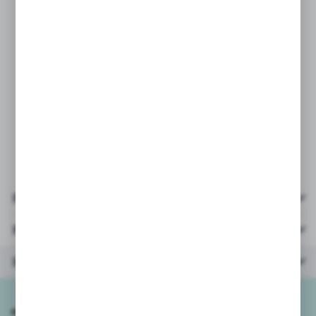
* materiał: papier, karton
* ilość elementów: 300
* wielkość elementów: około 3x2cm
- wielkość obrazka po
ułożeniu: 37,7x25,2cm
* wiek: 3+ (polecane 8+)
* opakowanie: kartonik 26x19x4,5cm
Pliki do pobrania
Parametry
Inne z kategorii