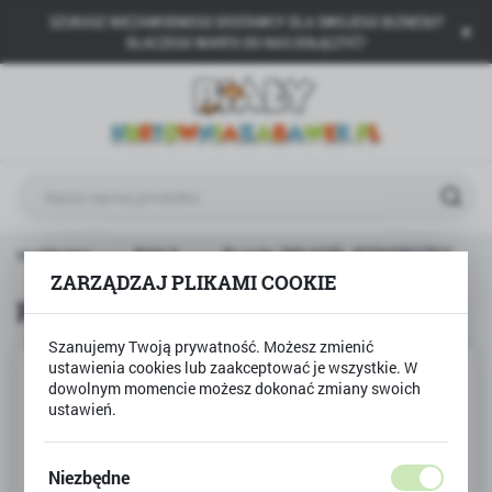
SZUKASZ NIEZAWODNEGO DOSTAWCY DLA SWOJEGO BIZNESU?
USTAWIENIA REGIONALNE
DLACZEGO WARTO DO NAS DOŁĄCZYĆ?
Lokalizacja
Polska
Język
polski
Waluta
rona główna
BIAŁY
Puzzle 300 KOŃ JEDNOROŻEC
Polski złoty (PLN)
ZARZĄDZAJ PLIKAMI COOKIE
Puzzle 300 KOŃ JEDNOROŻEC
ZAPISZ
Szanujemy Twoją prywatność. Możesz zmienić
ustawienia cookies lub zaakceptować je wszystkie. W
dowolnym momencie możesz dokonać zmiany swoich
ustawień.
Niezbędne