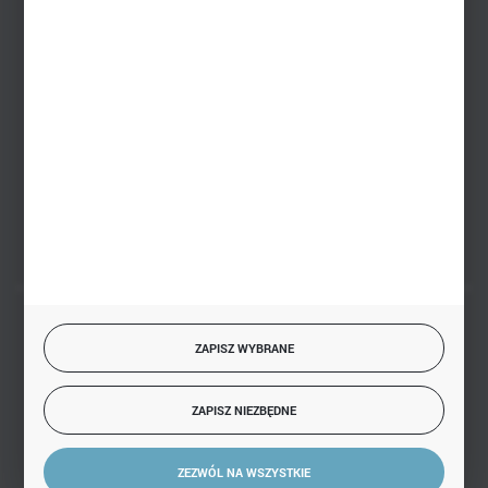
Zakupy hurtowe
+48 793 612 067
sklep@hurtowniazabawek.pl
PHU BIAŁY
Białystok, ul. Handlowa 13
FORMULARZ KONTAKTOWY
BEZPIECZNE PŁATNOŚCI
ZAPISZ WYBRANE
ZAPISZ NIEZBĘDNE
SZYBKA DOSTAWA
ZEZWÓL NA WSZYSTKIE