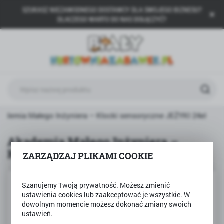
SZUKASZ NIEZAWODNEGO DOSTAWCY DLA SWOJEGO BIZNESU?
USTAWIENIA REGIONALNE
DLACZEGO WARTO DO NAS DOŁĄCZYĆ?
Lokalizacja
Polska
Język
polski
Waluta
ademia Małego Inżyniera – Klocki sensoryczne JEŻYKI 24el
Polski złoty (PLN)
Akademia Małego Inżyniera –
Klocki sensoryczne JEŻYKI 24el
ZARZĄDZAJ PLIKAMI COOKIE
ZAPISZ
Szanujemy Twoją prywatność. Możesz zmienić
ustawienia cookies lub zaakceptować je wszystkie. W
dowolnym momencie możesz dokonać zmiany swoich
ustawień.