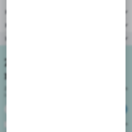
Pliki do pobrania
Parametry
Inne z kategorii
Zapisz się do
newslettera
Zapisz się do newslettera na naszym sklepie internetowym
i
otrzymuj informacje o nowościach i promocjach.
ZAPISZ SIĘ
Wyrażam zgodę na otrzymywanie drogą elektroniczną na wskazany przeze
mnie adres e-mail informacji dotyczących usług świadczonych przez