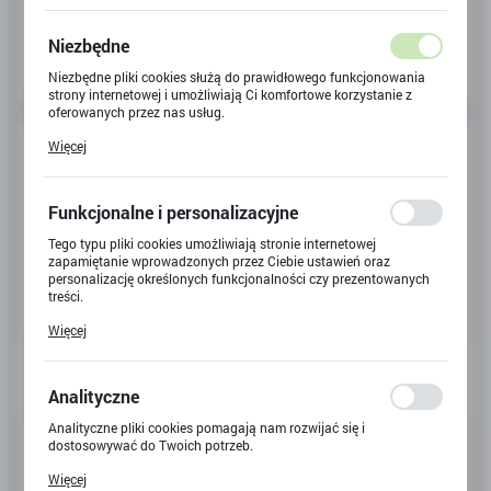
Niezbędne
Niezbędne pliki cookies służą do prawidłowego funkcjonowania
strony internetowej i umożliwiają Ci komfortowe korzystanie z
oferowanych przez nas usług.
Pliki cookies odpowiadają na podejmowane przez Ciebie działania
Więcej
w celu m.in. dostosowania Twoich ustawień preferencji
prywatności, logowania czy wypełniania formularzy. Dzięki plikom
cookies strona, z której korzystasz, może działać bez zakłóceń.
Funkcjonalne i personalizacyjne
Tego typu pliki cookies umożliwiają stronie internetowej
zapamiętanie wprowadzonych przez Ciebie ustawień oraz
personalizację określonych funkcjonalności czy prezentowanych
treści.
Dzięki tym plikom cookies możemy zapewnić Ci większy komfort
Więcej
korzystania z funkcjonalności naszej strony poprzez dopasowanie
jej do Twoich indywidualnych preferencji. Wyrażenie zgody na
funkcjonalne i personalizacyjne pliki cookies gwarantuje
dostępność większej ilości funkcji na stronie.
Analityczne
Analityczne pliki cookies pomagają nam rozwijać się i
Kod produktu:
Y-5512
dostosowywać do Twoich potrzeb.
Cookies analityczne pozwalają na uzyskanie informacji w zakresie
Kod EAN:
5901924059691
Więcej
wykorzystywania witryny internetowej, miejsca oraz częstotliwości,