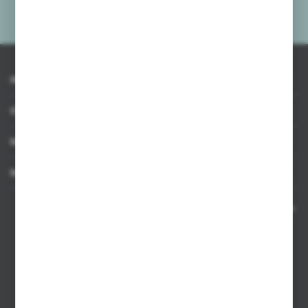
Administratora. Zgoda może zostać cofnięta w każdym czasie.
Polityka
prywatności
*
INFORMACJE
OBSŁUGA KLIENTA
MOJE KONTO
MASZ PYTANIE
Kontakt telefoniczny 8:00-17:00 w dni robocze oraz 8:00-14:00
w soboty
Dział sprzedaży internetowej
+48 533 677 055
Dział sprzedaży stacjonarnej
+48 745 57 35