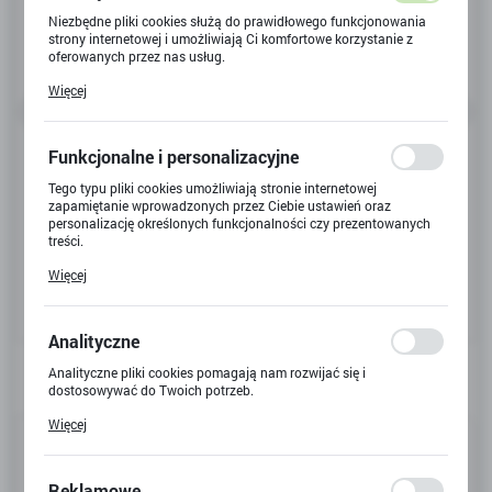
Niezbędne pliki cookies służą do prawidłowego funkcjonowania
strony internetowej i umożliwiają Ci komfortowe korzystanie z
oferowanych przez nas usług.
Pliki cookies odpowiadają na podejmowane przez Ciebie działania
Więcej
w celu m.in. dostosowania Twoich ustawień preferencji
prywatności, logowania czy wypełniania formularzy. Dzięki plikom
cookies strona, z której korzystasz, może działać bez zakłóceń.
Funkcjonalne i personalizacyjne
Tego typu pliki cookies umożliwiają stronie internetowej
zapamiętanie wprowadzonych przez Ciebie ustawień oraz
personalizację określonych funkcjonalności czy prezentowanych
treści.
Dzięki tym plikom cookies możemy zapewnić Ci większy komfort
Więcej
korzystania z funkcjonalności naszej strony poprzez dopasowanie
jej do Twoich indywidualnych preferencji. Wyrażenie zgody na
funkcjonalne i personalizacyjne pliki cookies gwarantuje
dostępność większej ilości funkcji na stronie.
Analityczne
Analityczne pliki cookies pomagają nam rozwijać się i
dostosowywać do Twoich potrzeb.
Cookies analityczne pozwalają na uzyskanie informacji w zakresie
Więcej
wykorzystywania witryny internetowej, miejsca oraz częstotliwości,
Kod produktu:
B-753
z jaką odwiedzane są nasze serwisy www. Dane pozwalają nam na
ocenę naszych serwisów internetowych pod względem ich
Kod EAN:
6941607352021
popularności wśród użytkowników. Zgromadzone informacje są
Reklamowe