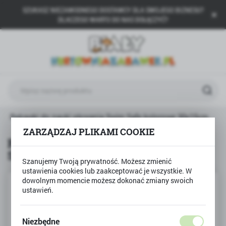
SZUKASZ NIEZAWODNEGO DOSTAWCY DLA SWOJEGO BIZNESU?
USTAWIENIA REGIONALNE
DLACZEGO WARTO DO NAS DOŁĄCZYĆ?
Lokalizacja
Polska
Język
polski
Waluta
Rękawki do nauki pływania Swim Safe kolorowe 30x15cm
Polski złoty (PLN)
ZARZĄDZAJ PLIKAMI COOKIE
Rękawki do nauki pływania Swim
Safe kolorowe 30x15cm
ZAPISZ
Szanujemy Twoją prywatność. Możesz zmienić
ustawienia cookies lub zaakceptować je wszystkie. W
dowolnym momencie możesz dokonać zmiany swoich
ustawień.
Niezbędne