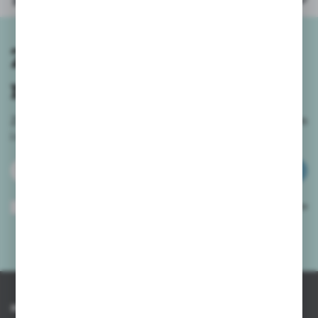
Inne z kategorii
Zapisz się do
newslettera
Zapisz się do newslettera na naszym sklepie internetowym
i
otrzymuj informacje o nowościach i promocjach.
ZAPISZ SIĘ
Wyrażam zgodę na otrzymywanie drogą elektroniczną na wskazany przeze
mnie adres e-mail informacji dotyczących usług świadczonych przez
Administratora. Zgoda może zostać cofnięta w każdym czasie.
Polityka
prywatności
*
INFORMACJE