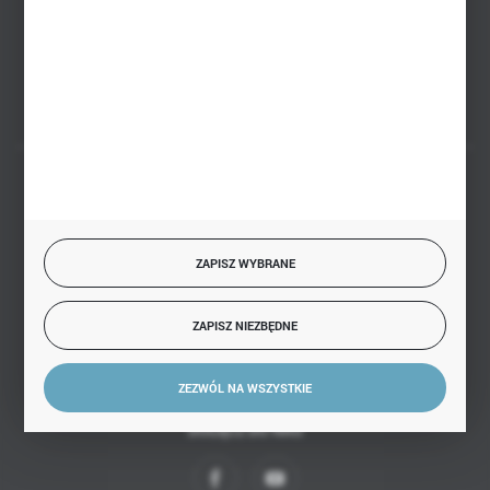
Białystok, ul. Handlowa 13
FORMULARZ KONTAKTOWY
BEZPIECZNE PŁATNOŚCI
ZAPISZ WYBRANE
SZYBKA DOSTAWA
ZAPISZ NIEZBĘDNE
ZEZWÓL NA WSZYSTKIE
DOŁĄCZ DO NAS