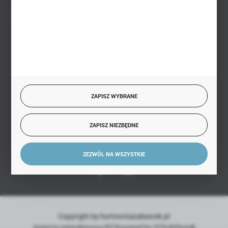
BEZPIECZNE PŁATNOŚCI
SZYBKA DOSTAWA
ZAPISZ WYBRANE
ZAPISZ NIEZBĘDNE
DOŁĄCZ DO NAS
ZEZWÓL NA WSZYSTKIE
Copyright by hurtowniazabawek.pl
Agencja interaktywna
[ti]
Powered by
2ClickShop®