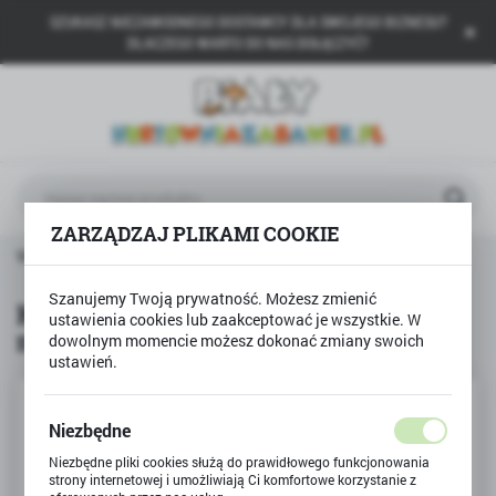
SZUKASZ NIEZAWODNEGO DOSTAWCY DLA SWOJEGO BIZNESU?
USTAWIENIA REGIONALNE
DLACZEGO WARTO DO NAS DOŁĄCZYĆ?
Lokalizacja
Polska
Język
polski
ZARZĄDZAJ PLIKAMI COOKIE
Waluta
STWAY
Kapok, kamizelka dmuchana do nauki pływania
Polski złoty (PLN)
Szanujemy Twoją prywatność. Możesz zmienić
Kapok, kamizelka dmuchana do
ustawienia cookies lub zaakceptować je wszystkie. W
nauki pływania
dowolnym momencie możesz dokonać zmiany swoich
ZAPISZ
ustawień.
Niezbędne
Niezbędne pliki cookies służą do prawidłowego funkcjonowania
strony internetowej i umożliwiają Ci komfortowe korzystanie z