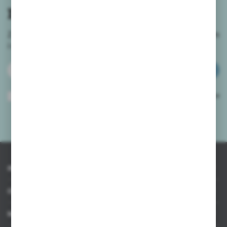
newslettera
Zapisz się do newslettera na naszym sklepie internetowym
i
otrzymuj informacje o nowościach i promocjach.
ZAPISZ SIĘ
Wyrażam zgodę na otrzymywanie drogą elektroniczną na wskazany przeze
mnie adres e-mail informacji dotyczących usług świadczonych przez
Administratora. Zgoda może zostać cofnięta w każdym czasie.
Polityka
prywatności
*
INFORMACJE
OBSŁUGA KLIENTA
MOJE KONTO