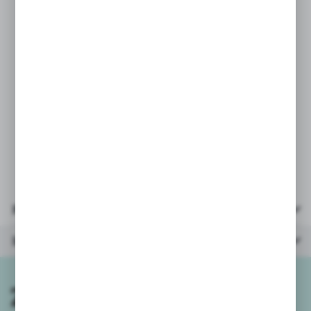
* dwie regulowane klamry
z możliwością rozpięcia
* wiek: 3-6 lat
* waga użytkownika: 19-30kg
* kamizelka wielkość po
napompowaniu: 41x30cm
* opakowanie: woreczek foliowy
25x17cm
Parametry
Inne z kategorii
Zapisz się do