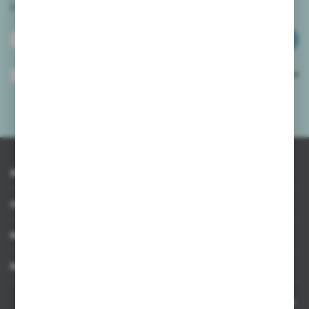
i
otrzymuj informacje o nowościach i promocjach.
ZAPISZ SIĘ
Wyrażam zgodę na otrzymywanie drogą elektroniczną na wskazany przeze
mnie adres e-mail informacji dotyczących usług świadczonych przez
Administratora. Zgoda może zostać cofnięta w każdym czasie.
Polityka
prywatności
*
INFORMACJE
OBSŁUGA KLIENTA
MOJE KONTO
MASZ PYTANIE
Kontakt telefoniczny 8:00-17:00 w dni robocze oraz 8:00-14:00