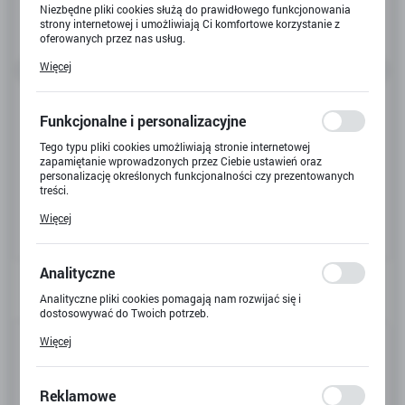
Niezbędne pliki cookies służą do prawidłowego funkcjonowania
strony internetowej i umożliwiają Ci komfortowe korzystanie z
oferowanych przez nas usług.
Pliki cookies odpowiadają na podejmowane przez Ciebie działania
Więcej
w celu m.in. dostosowania Twoich ustawień preferencji
prywatności, logowania czy wypełniania formularzy. Dzięki plikom
cookies strona, z której korzystasz, może działać bez zakłóceń.
Funkcjonalne i personalizacyjne
Tego typu pliki cookies umożliwiają stronie internetowej
zapamiętanie wprowadzonych przez Ciebie ustawień oraz
personalizację określonych funkcjonalności czy prezentowanych
treści.
Dzięki tym plikom cookies możemy zapewnić Ci większy komfort
Więcej
korzystania z funkcjonalności naszej strony poprzez dopasowanie
jej do Twoich indywidualnych preferencji. Wyrażenie zgody na
funkcjonalne i personalizacyjne pliki cookies gwarantuje
dostępność większej ilości funkcji na stronie.
Analityczne
Analityczne pliki cookies pomagają nam rozwijać się i
dostosowywać do Twoich potrzeb.
Cookies analityczne pozwalają na uzyskanie informacji w zakresie
Kod produktu:
B-468
Więcej
wykorzystywania witryny internetowej, miejsca oraz częstotliwości,
z jaką odwiedzane są nasze serwisy www. Dane pozwalają nam na
Kod EAN:
6941607307038
ocenę naszych serwisów internetowych pod względem ich
popularności wśród użytkowników. Zgromadzone informacje są
Reklamowe
Dostępny
przetwarzane w formie zanonimizowanej. Wyrażenie zgody na