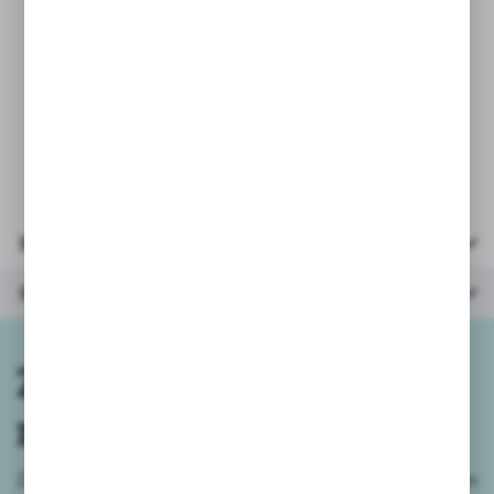
* średnica 119cm
* wytrzymałe uchwyty
* waga użytkownika: do 100kg
* wiek: 12+
* opakowanie: kartonik 20x20x6cm
Parametry
Inne z kategorii
Zapisz się do
newslettera
Zapisz się do newslettera na naszym sklepie internetowym