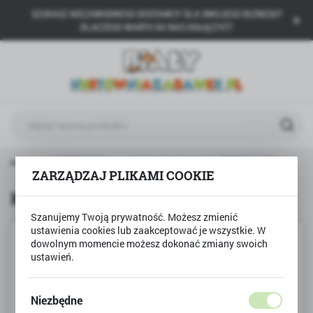
SZUKASZ NIEZAWODNEGO DOSTAWCY DLA SWOJEGO BIZNESU?
USTAWIENIA REGIONALNE
DLACZEGO WARTO DO NAS DOŁĄCZYĆ?
Lokalizacja
Polska
Język
polski
Waluta
główna
BESTWAY
Koło do pływania OPONA 119cm
Polski złoty (PLN)
ZARZĄDZAJ PLIKAMI COOKIE
Koło do pływania OPONA 119cm
Szanujemy Twoją prywatność. Możesz zmienić
ZAPISZ
ustawienia cookies lub zaakceptować je wszystkie. W
dowolnym momencie możesz dokonać zmiany swoich
ustawień.
Niezbędne