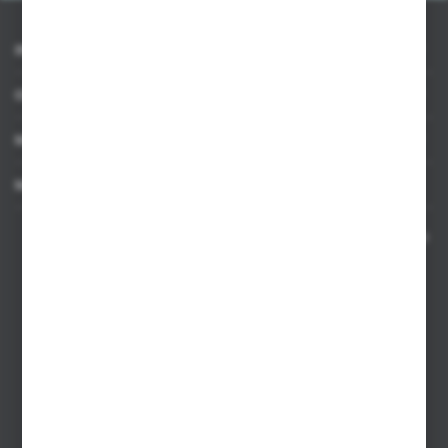
INFORMACJE
OBSŁUGA KLIENTA
MOJE KONTO
MASZ PYTANIE
Kontakt telefoniczny 8:00-17:00 w dni robocze oraz 8:00-14:00
w soboty
Dział sprzedaży internetowej
+48 533 677 055
Dział sprzedaży stacjonarnej
+48 745 57 35
Zakupy hurtowe
+48 793 612 067