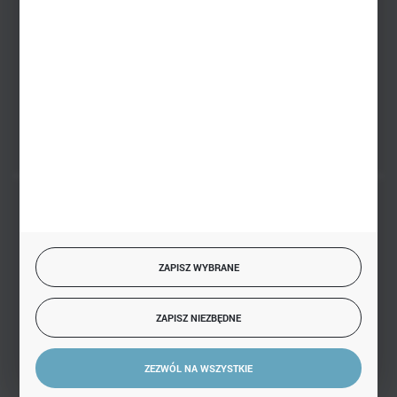
sklep@hurtowniazabawek.pl
PHU BIAŁY
Białystok, ul. Handlowa 13
FORMULARZ KONTAKTOWY
BEZPIECZNE PŁATNOŚCI
ZAPISZ WYBRANE
SZYBKA DOSTAWA
ZAPISZ NIEZBĘDNE
ZEZWÓL NA WSZYSTKIE