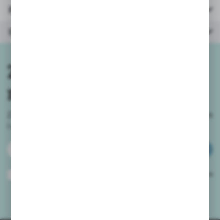
Parametry
Inne z kategorii
Zapisz się do
newslettera
Zapisz się do newslettera na naszym sklepie internetowym
i
otrzymuj informacje o nowościach i promocjach.
ZAPISZ SIĘ
Wyrażam zgodę na otrzymywanie drogą elektroniczną na wskazany przeze
mnie adres e-mail informacji dotyczących usług świadczonych przez
Administratora. Zgoda może zostać cofnięta w każdym czasie.
Polityka
prywatności
*