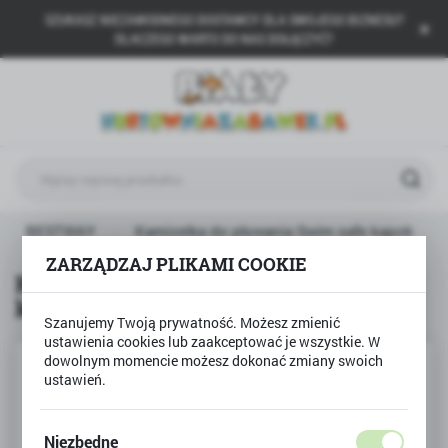
SZUKASZ NIEZAWODNEGO DOSTAWCY DLA SWOJEGO BIZNESU?
USTAWIENIA REGIONALNE
DLACZEGO WARTO DO NAS DOŁĄCZYĆ?
Lokalizacja
Polska
Język
polski
Waluta
BESTWAY
Kamizelka do pływania Swim safe kapok
Polski złoty (PLN)
ZARZĄDZAJ PLIKAMI COOKIE
Kamizelka do pływania Swim safe
kapok
ZAPISZ
Szanujemy Twoją prywatność. Możesz zmienić
ustawienia cookies lub zaakceptować je wszystkie. W
dowolnym momencie możesz dokonać zmiany swoich
ustawień.
Niezbędne