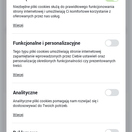
Niezbędne pliki cookies służą do prawidłowego funkcjonowania
strony internetowej i umożliwiają Ci komfortowe korzystanie z
oferowanych przez nas usług.
Pliki cookies odpowiadają na podejmowane przez Ciebie działania
Więcej
w celu m.in. dostosowania Twoich ustawień preferencji
prywatności, logowania czy wypełniania formularzy. Dzięki plikom
cookies strona, z której korzystasz, może działać bez zakłóceń.
Funkcjonalne i personalizacyjne
Tego typu pliki cookies umożliwiają stronie internetowej
zapamiętanie wprowadzonych przez Ciebie ustawień oraz
personalizację określonych funkcjonalności czy prezentowanych
treści.
Dzięki tym plikom cookies możemy zapewnić Ci większy komfort
Więcej
korzystania z funkcjonalności naszej strony poprzez dopasowanie
jej do Twoich indywidualnych preferencji. Wyrażenie zgody na
funkcjonalne i personalizacyjne pliki cookies gwarantuje
dostępność większej ilości funkcji na stronie.
Analityczne
Analityczne pliki cookies pomagają nam rozwijać się i
dostosowywać do Twoich potrzeb.
Cookies analityczne pozwalają na uzyskanie informacji w zakresie
Więcej
Kod produktu:
B-717
wykorzystywania witryny internetowej, miejsca oraz częstotliwości,
z jaką odwiedzane są nasze serwisy www. Dane pozwalają nam na
ocenę naszych serwisów internetowych pod względem ich
Kod EAN:
6941607320327
popularności wśród użytkowników. Zgromadzone informacje są