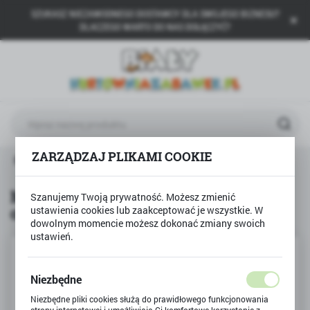
SZUKASZ NIEZAWODNEGO DOSTAWCY DLA SWOJEGO BIZNESU?
USTAWIENIA REGIONALNE
DLACZEGO WARTO DO NAS DOŁĄCZYĆ?
Lokalizacja
Polska
Język
polski
Waluta
ZARZĄDZAJ PLIKAMI COOKIE
BESTWAY
Materac welurowy 191x137cm 2 osobowy
Polski złoty (PLN)
Materac welurowy 191x137cm 2
Szanujemy Twoją prywatność. Możesz zmienić
osobowy
ustawienia cookies lub zaakceptować je wszystkie. W
ZAPISZ
dowolnym momencie możesz dokonać zmiany swoich
ustawień.
Niezbędne
Niezbędne pliki cookies służą do prawidłowego funkcjonowania