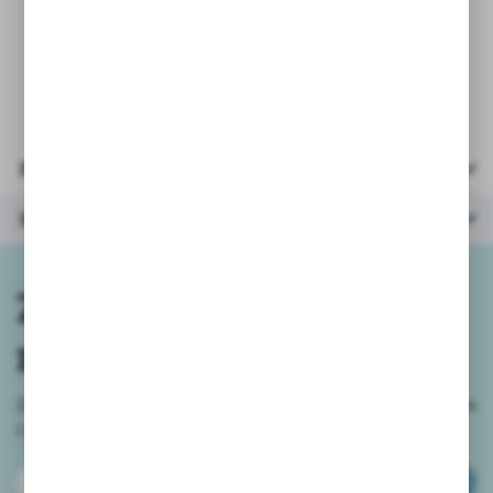
napompowaniu 191x137x22cm
* max waga użytkowników: 300kg
* opakowanie: kartonik
35x30,5x9cm.
Parametry
Inne z kategorii
Zapisz się do
newslettera
Zapisz się do newslettera na naszym sklepie internetowym
i
otrzymuj informacje o nowościach i promocjach.
ZAPISZ SIĘ