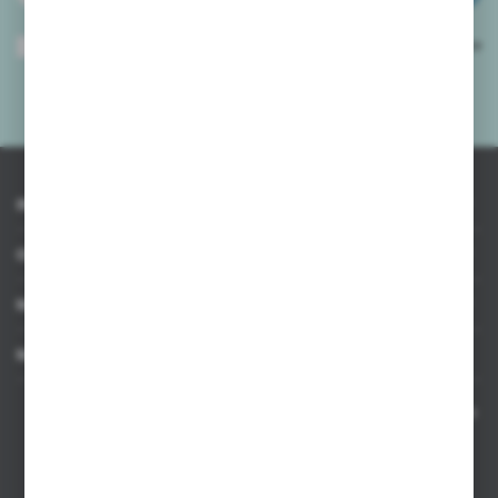
Wyrażam zgodę na otrzymywanie drogą elektroniczną na wskazany przeze
mnie adres e-mail informacji dotyczących usług świadczonych przez
Administratora. Zgoda może zostać cofnięta w każdym czasie.
Polityka
prywatności
*
INFORMACJE
OBSŁUGA KLIENTA
MOJE KONTO
MASZ PYTANIE
Kontakt telefoniczny 8:00-17:00 w dni robocze oraz 8:00-14:00
w soboty
Dział sprzedaży internetowej