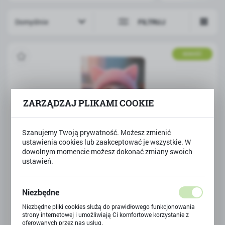
Domyślnie
FILTRUJ
NOWOŚĆ
ZARZĄDZAJ PLIKAMI COOKIE
Szanujemy Twoją prywatność. Możesz zmienić
ustawienia cookies lub zaakceptować je wszystkie. W
dowolnym momencie możesz dokonać zmiany swoich
ustawień.
NOTES Z ZAPIĘCIEM MAGNETYCZNYM KOTEK
Kod produktu:
E-6086
Niezbędne
Dostępny
Niezbędne pliki cookies służą do prawidłowego funkcjonowania
strony internetowej i umożliwiają Ci komfortowe korzystanie z
oferowanych przez nas usług.