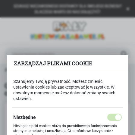
SZUKASZ NIEZAWODNEGO DOSTAWCY DLA SWOJEGO BIZNESU?
USTAWIENIA REGIONALNE
DLACZEGO WARTO DO NAS DOŁĄCZYĆ?
Lokalizacja
Polska
Język
polski
ZARZĄDZAJ PLIKAMI COOKIE
Waluta
EXANDER
QUIZ - PRAWDA CZY FAŁSZ? Ciało człowieka
Polski złoty (PLN)
Szanujemy Twoją prywatność. Możesz zmienić
QUIZ - PRAWDA CZY FAŁSZ? Ciało
ustawienia cookies lub zaakceptować je wszystkie. W
człowieka
dowolnym momencie możesz dokonać zmiany swoich
ZAPISZ
ustawień.
Niezbędne
Niezbędne pliki cookies służą do prawidłowego funkcjonowania
strony internetowej i umożliwiają Ci komfortowe korzystanie z