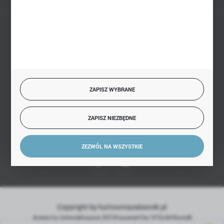
BEZPIECZNE PŁATNOŚCI
SZYBKA DOSTAWA
ZAPISZ WYBRANE
ZAPISZ NIEZBĘDNE
DOŁĄCZ DO NAS
ZEZWÓL NA WSZYSTKIE
Copyright by hurtowniazabawek.pl
Agencja interaktywna
[ti]
Powered by
2ClickShop®