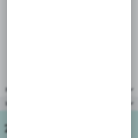
* plansza: 1szt
* karty: 55szt
* instrukcja
* liczba graczy: 2-4
* wiek: 10+
* wymiary pudełka: kartonik
18,5x8x2,5cm.
Parametry
Inne z kategorii
Zapisz się do