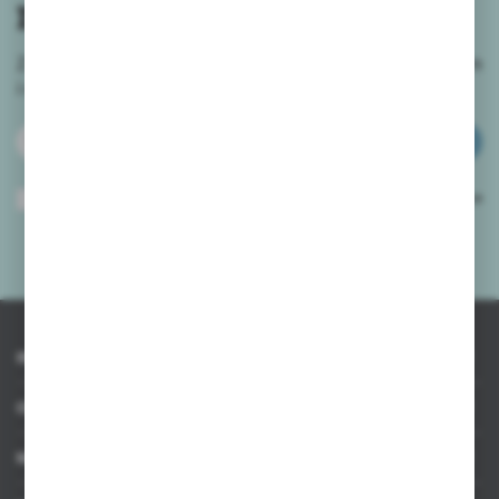
newslettera
Zapisz się do newslettera na naszym sklepie internetowym
i
otrzymuj informacje o nowościach i promocjach.
ZAPISZ SIĘ
Wyrażam zgodę na otrzymywanie drogą elektroniczną na wskazany przeze
mnie adres e-mail informacji dotyczących usług świadczonych przez
Administratora. Zgoda może zostać cofnięta w każdym czasie.
Polityka
prywatności
*
INFORMACJE
OBSŁUGA KLIENTA
MOJE KONTO