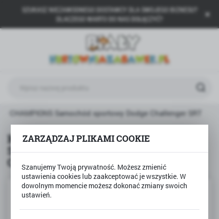
SZUKASZ NIEZAWODNEGO DOSTAWCY DLA SWOJEGO BIZNESU?
USTAWIENIA REGIONALNE
DLACZEGO WARTO DO NAS DOŁĄCZYĆ?
Lokalizacja
Polska
Język
polski
Waluta
EED CHAMPIONS Samochód sportowy Dodge Challenger SRT
Polski złoty (PLN)
Klocki Lego SPEED CHAMPIONS
ZARZĄDZAJ PLIKAMI COOKIE
Samochód sportowy Dodge
ZAPISZ
Challenger SRT
Szanujemy Twoją prywatność. Możesz zmienić
ustawienia cookies lub zaakceptować je wszystkie. W
dowolnym momencie możesz dokonać zmiany swoich
ustawień.