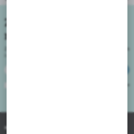
Zapisz się do
newslettera
Zapisz się do newslettera na naszym sklepie internetowym
i
otrzymuj informacje o nowościach i promocjach.
ZAPISZ SIĘ
Wyrażam zgodę na otrzymywanie drogą elektroniczną na wskazany przeze
mnie adres e-mail informacji dotyczących usług świadczonych przez
Administratora. Zgoda może zostać cofnięta w każdym czasie.
Polityka
prywatności
*
INFORMACJE