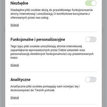
Niezbędne
Niezbędne pliki cookies służą do prawidłowego funkcjonowania
strony internetowej i umożliwiają Ci komfortowe korzystanie z
oferowanych przez nas usług.
Pliki cookies odpowiadają na podejmowane przez Ciebie działania
Więcej
w celu m.in. dostosowania Twoich ustawień preferencji
prywatności, logowania czy wypełniania formularzy. Dzięki plikom
cookies strona, z której korzystasz, może działać bez zakłóceń.
Funkcjonalne i personalizacyjne
Tego typu pliki cookies umożliwiają stronie internetowej
zapamiętanie wprowadzonych przez Ciebie ustawień oraz
personalizację określonych funkcjonalności czy prezentowanych
treści.
Dzięki tym plikom cookies możemy zapewnić Ci większy komfort
Więcej
korzystania z funkcjonalności naszej strony poprzez dopasowanie
jej do Twoich indywidualnych preferencji. Wyrażenie zgody na
funkcjonalne i personalizacyjne pliki cookies gwarantuje
dostępność większej ilości funkcji na stronie.
Analityczne
Analityczne pliki cookies pomagają nam rozwijać się i
dostosowywać do Twoich potrzeb.
Cookies analityczne pozwalają na uzyskanie informacji w zakresie
Więcej
wykorzystywania witryny internetowej, miejsca oraz częstotliwości,
Kod produktu:
77237
z jaką odwiedzane są nasze serwisy www. Dane pozwalają nam na
ocenę naszych serwisów internetowych pod względem ich