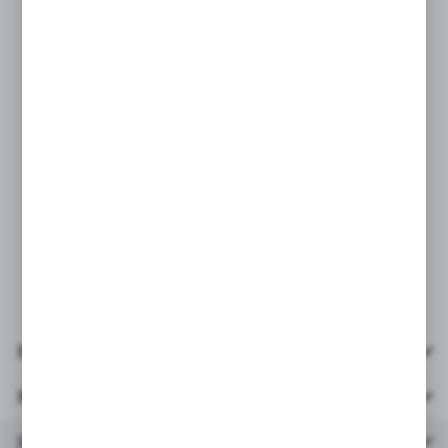
dzieciom i miłośnikom motoryzacji budować repliki
kultowych pojazdów
Wymiary — zestaw składający się z 390
elementów zawiera samochód sportowy Dodge
Challenger SRT Hellcat, który ma 4 cm wysokości,
17 cm długości i 7 cm szerokości
PARAMETRY:
* ilość klocków: 390
* wiek: 9+
* opakowanie: 26x14x9 cm
Pliki do pobrania
Parametry
Inne z kategorii