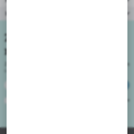
Inne z kategorii
Zapisz się do
newslettera
Zapisz się do newslettera na naszym sklepie internetowym
i
otrzymuj informacje o nowościach i promocjach.
ZAPISZ SIĘ
Wyrażam zgodę na otrzymywanie drogą elektroniczną na wskazany przeze
mnie adres e-mail informacji dotyczących usług świadczonych przez
Administratora. Zgoda może zostać cofnięta w każdym czasie.
Polityka
prywatności
*