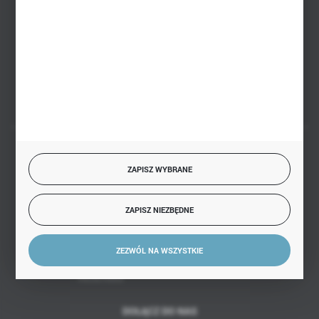
PHU BIAŁY
Białystok, ul. Handlowa 13
FORMULARZ KONTAKTOWY
BEZPIECZNE PŁATNOŚCI
ZAPISZ WYBRANE
ZAPISZ NIEZBĘDNE
SZYBKA DOSTAWA
ZEZWÓL NA WSZYSTKIE
DOŁĄCZ DO NAS