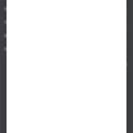
INFORMACJE
OBSŁUGA KLIENTA
MOJE KONTO
MASZ PYTANIE
Kontakt telefoniczny 8:00-17:00 w dni robocze oraz 8:00-14:00
w soboty
Dział sprzedaży internetowej
+48 533 677 055
Dział sprzedaży stacjonarnej
+48 745 57 35
Zakupy hurtowe
+48 793 612 067
sklep@hurtowniazabawek.pl