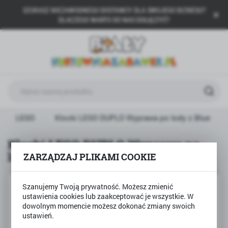
SZUKASZ NIEZAWODNEGO DOSTAWCY DLA SWOJEGO BIZNESU?
USTAWIENIA REGIONALNE
DLACZEGO WARTO DO NAS DOŁĄCZYĆ?
Lokalizacja
Polska
Język
polski
Waluta
LEGO
Klocki LEGO DUPLO Wyprawa po lody z Blue
Polski złoty (PLN)
Klocki LEGO DUPLO Wyprawa po
lody z Blue
ZARZĄDZAJ PLIKAMI COOKIE
ZAPISZ
Szanujemy Twoją prywatność. Możesz zmienić
ustawienia cookies lub zaakceptować je wszystkie. W
dowolnym momencie możesz dokonać zmiany swoich
ustawień.