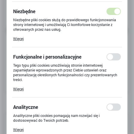
Niezbędne
Niezbędne pliki cookies służą do prawidłowego funkcjonowania
strony internetowej i umożliwiają Ci komfortowe korzystanie z
oferowanych przez nas usług.
Pliki cookies odpowiadają na podejmowane przez Ciebie działania
Więcej
w celu m.in. dostosowania Twoich ustawień preferencji
prywatności, logowania czy wypełniania formularzy. Dzięki plikom
cookies strona, z której korzystasz, może działać bez zakłóceń.
Funkcjonalne i personalizacyjne
Tego typu pliki cookies umożliwiają stronie internetowej
zapamiętanie wprowadzonych przez Ciebie ustawień oraz
personalizację określonych funkcjonalności czy prezentowanych
treści.
Dzięki tym plikom cookies możemy zapewnić Ci większy komfort
Więcej
korzystania z funkcjonalności naszej strony poprzez dopasowanie
jej do Twoich indywidualnych preferencji. Wyrażenie zgody na
funkcjonalne i personalizacyjne pliki cookies gwarantuje
dostępność większej ilości funkcji na stronie.
Analityczne
Analityczne pliki cookies pomagają nam rozwijać się i
Kod produktu:
10458
dostosowywać do Twoich potrzeb.
Cookies analityczne pozwalają na uzyskanie informacji w zakresie
Kod EAN:
5702017816739
Więcej
wykorzystywania witryny internetowej, miejsca oraz częstotliwości,