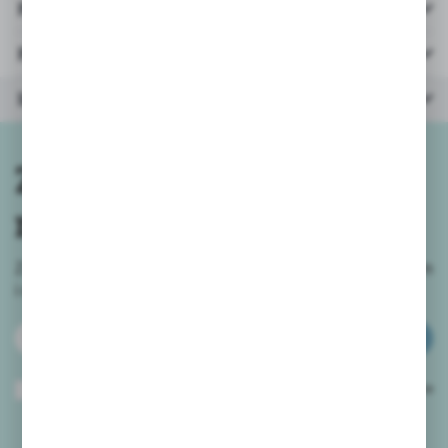
Pliki do pobrania
Parametry
Inne z kategorii
Zapisz się do
newslettera
Zapisz się do newslettera na naszym sklepie internetowym
i
otrzymuj informacje o nowościach i promocjach.
ZAPISZ SIĘ
Wyrażam zgodę na otrzymywanie drogą elektroniczną na wskazany przeze
mnie adres e-mail informacji dotyczących usług świadczonych przez
Administratora. Zgoda może zostać cofnięta w każdym czasie.
Polityka
prywatności
*