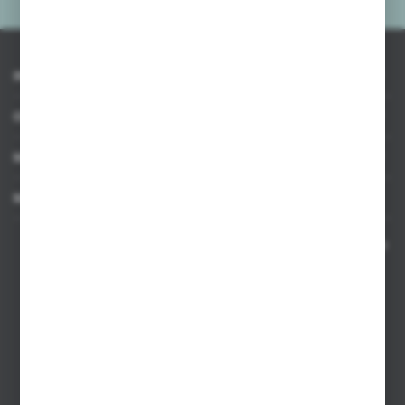
INFORMACJE
OBSŁUGA KLIENTA
MOJE KONTO
MASZ PYTANIE
Kontakt telefoniczny 8:00-17:00 w dni robocze oraz 8:00-14:00
w soboty
Dział sprzedaży internetowej
+48 533 677 055
Dział sprzedaży stacjonarnej
+48 745 57 35
Zakupy hurtowe