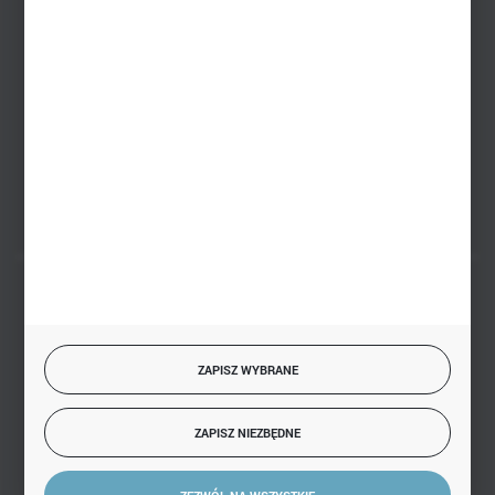
+48 793 612 067
sklep@hurtowniazabawek.pl
PHU BIAŁY
Białystok, ul. Handlowa 13
FORMULARZ KONTAKTOWY
BEZPIECZNE PŁATNOŚCI
ZAPISZ WYBRANE
SZYBKA DOSTAWA
ZAPISZ NIEZBĘDNE