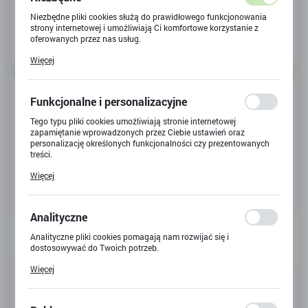
Niezbędne pliki cookies służą do prawidłowego funkcjonowania
strony internetowej i umożliwiają Ci komfortowe korzystanie z
oferowanych przez nas usług.
Pliki cookies odpowiadają na podejmowane przez Ciebie działania
Więcej
w celu m.in. dostosowania Twoich ustawień preferencji
prywatności, logowania czy wypełniania formularzy. Dzięki plikom
cookies strona, z której korzystasz, może działać bez zakłóceń.
Funkcjonalne i personalizacyjne
Tego typu pliki cookies umożliwiają stronie internetowej
zapamiętanie wprowadzonych przez Ciebie ustawień oraz
personalizację określonych funkcjonalności czy prezentowanych
treści.
Dzięki tym plikom cookies możemy zapewnić Ci większy komfort
Więcej
korzystania z funkcjonalności naszej strony poprzez dopasowanie
jej do Twoich indywidualnych preferencji. Wyrażenie zgody na
funkcjonalne i personalizacyjne pliki cookies gwarantuje
dostępność większej ilości funkcji na stronie.
Analityczne
Analityczne pliki cookies pomagają nam rozwijać się i
dostosowywać do Twoich potrzeb.
Cookies analityczne pozwalają na uzyskanie informacji w zakresie
Więcej
Kod produktu:
60461
wykorzystywania witryny internetowej, miejsca oraz częstotliwości,
z jaką odwiedzane są nasze serwisy www. Dane pozwalają nam na
ocenę naszych serwisów internetowych pod względem ich
Kod EAN:
5702017812618
popularności wśród użytkowników. Zgromadzone informacje są