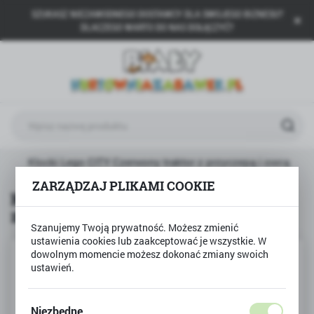
SZUKASZ NIEZAWODNEGO DOSTAWCY DLA SWOJEGO BIZNESU?
USTAWIENIA REGIONALNE
DLACZEGO WARTO DO NAS DOŁĄCZYĆ?
Lokalizacja
Polska
Język
polski
Waluta
Klocki Lego CITY Czerwony traktor z przyczepą i owcą
Polski złoty (PLN)
ZARZĄDZAJ PLIKAMI COOKIE
Klocki Lego CITY Czerwony traktor
z przyczepą i owcą
ZAPISZ
Szanujemy Twoją prywatność. Możesz zmienić
ustawienia cookies lub zaakceptować je wszystkie. W
dowolnym momencie możesz dokonać zmiany swoich
ustawień.
Niezbędne