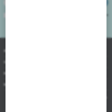
ZAPISZ SIĘ
Wyrażam zgodę na otrzymywanie drogą elektroniczną na wskazany przeze
mnie adres e-mail informacji dotyczących usług świadczonych przez
Administratora. Zgoda może zostać cofnięta w każdym czasie.
Polityka
prywatności
*
INFORMACJE
OBSŁUGA KLIENTA
MOJE KONTO
MASZ PYTANIE
Kontakt telefoniczny 8:00-17:00 w dni robocze oraz 8:00-14:00
w soboty
Dział sprzedaży internetowej