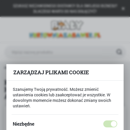
SZUKASZ NIEZAWODNEGO DOSTAWCY DLA SWOJEGO BIZNESU?
USTAWIENIA REGIONALNE
DLACZEGO WARTO DO NAS DOŁĄCZYĆ?
Lokalizacja
Polska
Język
polski
Waluta
an samochód wojskowy H1S ASSWAULT Model Bricks ARMIA
Polski złoty (PLN)
ZARZĄDZAJ PLIKAMI COOKIE
Klocki Sluban samochód wojskowy
H1S ASSWAULT Model Bricks
Szanujemy Twoją prywatność. Możesz zmienić
ZAPISZ
ARMIA
ustawienia cookies lub zaakceptować je wszystkie. W
dowolnym momencie możesz dokonać zmiany swoich
ustawień.
Niezbędne