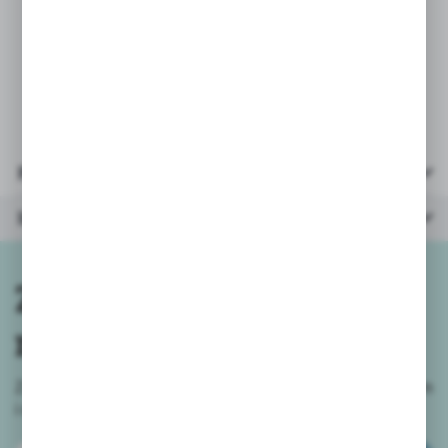
* polecane dla dzieci w wieku 10-16 lat
* obrazkowa instrukcja, która ułatwi
składanie, krok po kroku.
Parametry
Inne z kategorii
Zapisz się do
newslettera
Zapisz się do newslettera na naszym sklepie internetowym
i
otrzymuj informacje o nowościach i promocjach.