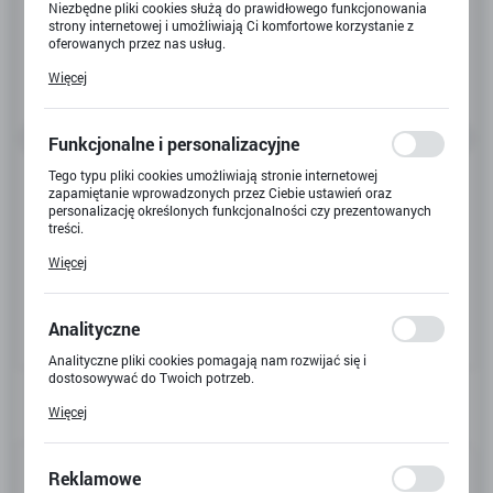
Niezbędne pliki cookies służą do prawidłowego funkcjonowania
strony internetowej i umożliwiają Ci komfortowe korzystanie z
oferowanych przez nas usług.
Pliki cookies odpowiadają na podejmowane przez Ciebie działania
Więcej
w celu m.in. dostosowania Twoich ustawień preferencji
prywatności, logowania czy wypełniania formularzy. Dzięki plikom
cookies strona, z której korzystasz, może działać bez zakłóceń.
Funkcjonalne i personalizacyjne
Tego typu pliki cookies umożliwiają stronie internetowej
zapamiętanie wprowadzonych przez Ciebie ustawień oraz
personalizację określonych funkcjonalności czy prezentowanych
treści.
Dzięki tym plikom cookies możemy zapewnić Ci większy komfort
Więcej
korzystania z funkcjonalności naszej strony poprzez dopasowanie
jej do Twoich indywidualnych preferencji. Wyrażenie zgody na
funkcjonalne i personalizacyjne pliki cookies gwarantuje
dostępność większej ilości funkcji na stronie.
Analityczne
Analityczne pliki cookies pomagają nam rozwijać się i
dostosowywać do Twoich potrzeb.
Cookies analityczne pozwalają na uzyskanie informacji w zakresie
Więcej
wykorzystywania witryny internetowej, miejsca oraz częstotliwości,
z jaką odwiedzane są nasze serwisy www. Dane pozwalają nam na
ocenę naszych serwisów internetowych pod względem ich
Kod produktu:
X-9165
popularności wśród użytkowników. Zgromadzone informacje są
Reklamowe
przetwarzane w formie zanonimizowanej. Wyrażenie zgody na