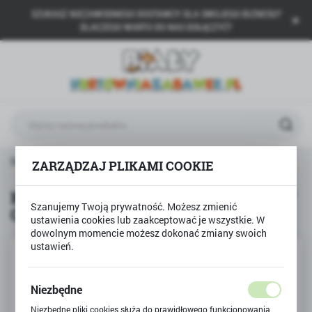
SZUKASZ NIEZAWODNEGO DOSTAWCY DLA SWOJEGO BIZNESU?
USTAWIENIA REGIONALNE
DLACZEGO WARTO DO NAS DOŁĄCZYĆ?
Lokalizacja
Polska
Język
polski
Waluta
LUBAN
Klocki Sluban KOCI DOMEK ZABAW Girl's Dream
ZARZĄDZAJ PLIKAMI COOKIE
Polski złoty (PLN)
Klocki Sluban KOCI DOMEK ZABAW
Szanujemy Twoją prywatność. Możesz zmienić
Girl's Dream
ZAPISZ
ustawienia cookies lub zaakceptować je wszystkie. W
dowolnym momencie możesz dokonać zmiany swoich
ustawień.
Niezbędne
Niezbędne pliki cookies służą do prawidłowego funkcjonowania