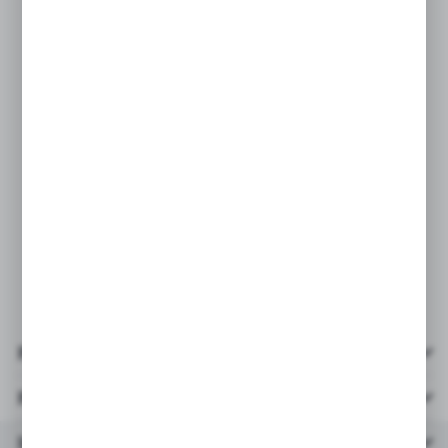
SPECYFIKACJA:
* ilość elementów: 82szt
* figurki: 1szt + pies
* wielkość pudełka 19x14x4,5cm
* wiek: 3+
* polecane dla dzieci powyżej 6 roku
życia
* obrazkowa instrukcja, która ułatwi
składanie, krok po kroku.
Pliki do pobrania
Parametry
Inne z kategorii