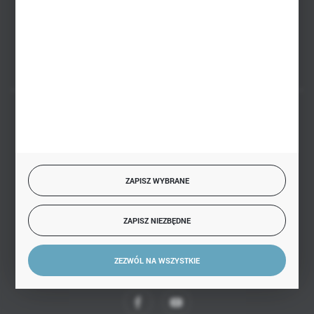
Białystok, ul. Handlowa 13
FORMULARZ KONTAKTOWY
BEZPIECZNE PŁATNOŚCI
ZAPISZ WYBRANE
SZYBKA DOSTAWA
ZAPISZ NIEZBĘDNE
ZEZWÓL NA WSZYSTKIE
DOŁĄCZ DO NAS