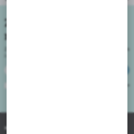
Zapisz się do
newslettera
Zapisz się do newslettera na naszym sklepie internetowym
i
otrzymuj informacje o nowościach i promocjach.
ZAPISZ SIĘ
Wyrażam zgodę na otrzymywanie drogą elektroniczną na wskazany przeze
mnie adres e-mail informacji dotyczących usług świadczonych przez
Administratora. Zgoda może zostać cofnięta w każdym czasie.
Polityka
prywatności
*
INFORMACJE