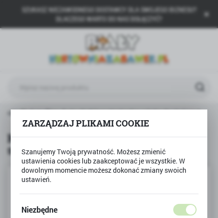
SZUKASZ NIEZAWODNEGO DOSTAWCY DLA SWOJEGO BIZNESU?
USTAWIENIA REGIONALNE
DLACZEGO WARTO DO NAS DOŁĄCZYĆ?
Lokalizacja
Polska
Język
polski
Waluta
Klocki Sluban Fire, Auto drabina strażacka, wieża do ćwiczeń
Polski złoty (PLN)
ZARZĄDZAJ PLIKAMI COOKIE
Klocki Sluban Fire, Auto drabina
strażacka, wieża do ćwiczeń
ZAPISZ
Szanujemy Twoją prywatność. Możesz zmienić
ustawienia cookies lub zaakceptować je wszystkie. W
dowolnym momencie możesz dokonać zmiany swoich
ustawień.
Niezbędne