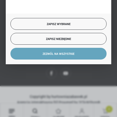
BEZPIECZNE PŁATNOŚCI
ZAPISZ WYBRANE
SZYBKA DOSTAWA
ZAPISZ NIEZBĘDNE
ZEZWÓL NA WSZYSTKIE
DOŁĄCZ DO NAS
Copyright by hurtowniazabawek.pl
Agencja interaktywna
[ti]
Powered by
2ClickShop®
0
MENU