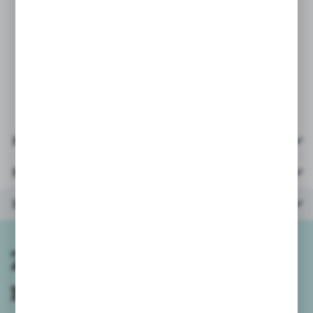
* polecane dla dzieci powyżej 6 roku
życia,
* obrazkowa instrukcja, która ułatwi
składanie, krok po kroku.
Pliki do pobrania
Parametry
Inne z kategorii
Zapisz się do
newslettera