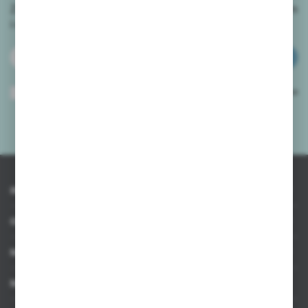
Zapisz się do newslettera na naszym sklepie internetowym
i
otrzymuj informacje o nowościach i promocjach.
ZAPISZ SIĘ
Wyrażam zgodę na otrzymywanie drogą elektroniczną na wskazany przeze
mnie adres e-mail informacji dotyczących usług świadczonych przez
Administratora. Zgoda może zostać cofnięta w każdym czasie.
Polityka
prywatności
*
INFORMACJE
OBSŁUGA KLIENTA
MOJE KONTO
MASZ PYTANIE