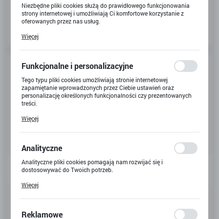
Niezbędne pliki cookies służą do prawidłowego funkcjonowania
strony internetowej i umożliwiają Ci komfortowe korzystanie z
oferowanych przez nas usług.
Pliki cookies odpowiadają na podejmowane przez Ciebie działania
Więcej
w celu m.in. dostosowania Twoich ustawień preferencji
prywatności, logowania czy wypełniania formularzy. Dzięki plikom
cookies strona, z której korzystasz, może działać bez zakłóceń.
Funkcjonalne i personalizacyjne
Tego typu pliki cookies umożliwiają stronie internetowej
zapamiętanie wprowadzonych przez Ciebie ustawień oraz
personalizację określonych funkcjonalności czy prezentowanych
treści.
Dzięki tym plikom cookies możemy zapewnić Ci większy komfort
Więcej
korzystania z funkcjonalności naszej strony poprzez dopasowanie
jej do Twoich indywidualnych preferencji. Wyrażenie zgody na
funkcjonalne i personalizacyjne pliki cookies gwarantuje
dostępność większej ilości funkcji na stronie.
Analityczne
Analityczne pliki cookies pomagają nam rozwijać się i
dostosowywać do Twoich potrzeb.
Cookies analityczne pozwalają na uzyskanie informacji w zakresie
Więcej
wykorzystywania witryny internetowej, miejsca oraz częstotliwości,
Kod produktu:
x-9180
z jaką odwiedzane są nasze serwisy www. Dane pozwalają nam na
ocenę naszych serwisów internetowych pod względem ich
Kod EAN:
5900949442716
popularności wśród użytkowników. Zgromadzone informacje są
Reklamowe